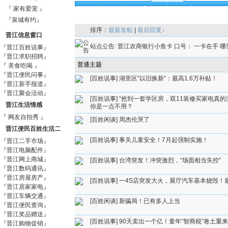
『 家有爱宠 』
全部
精华
公告
注意
分享
百姓闲谈
『泉城有约』
热点新闻
排序：
最新发帖
|
最后回复↓
晋江信息窗口
站点公告:
晋江农商银行小鱼卡 口号： 一卡在手 哪
『晋江百姓说事』
『晋江求职招聘』
普通主题
『 美食吃喝 』
『晋江便民问事』
[百姓说事]
湖里区“以旧换新”：最高1.6万补贴！
『晋江新手报道』
『晋江聚会活动』
[百姓说事]
“抢到一套学区房，双11装修买家电真的
晋江生活情感
你是一点不用？
『 网友自拍秀 』
[百姓闲谈]
周杰伦哭了
晋江便民百姓生活二
[百姓说事]
事关儿童安全！7月起强制实施！
『晋江二手市场』
手信息市场
『晋江电脑配件』
『晋江网上商城』
[百姓说事]
台湾突发！冲突激烈，“场面相当失控”
『晋江数码通讯』
『晋江房屋房产』
[百姓说事]
一4S店突发大火，展厅汽车基本烧毁！
『晋江居家家电』
『晋江车辆交通』
[百姓闲谈]
新骗局！已有多人上当
『晋江便民查询』
『晋江奖品赠送』
[百姓说事]
90天卖出一个亿！童年“智商税”卷土重
『晋江购物促销』