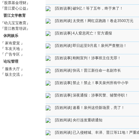
『股票基金理财』
『晋江爱心公益』
[百姓说事]
破9亿！等了五年，终于来了！
晋江文学教育
[百姓闲谈]
太突然！网红店跑路！卷走3500万元
『幼儿宝宝教育』
『晋江教育培训』
[百姓说事]
4人窒息死亡！官方通报
休闲娱乐
『 家有爱宠 』
[百姓闲谈]
即日起至9月底！泉州严查整治！
『 车友天地 』
『 广告专区 』
[百姓说事]
刚刚宣判！涉事班主任无罪！
论坛管理
『 服务大厅 』
[百姓闲谈]
快讯！晋江新任命一名副市长
『 版主交流 』
[百姓说事]
禁止！禁止！事关泉州所有中小学
[百姓说事]
深夜通报：涉事民警、辅警停职！
[百姓闲谈]
速看！泉州这些新场景，亮了！
[百姓闲谈]
央行连发重磅通知
[百姓闲谈]
已入侵鲤城、丰泽、晋江等11地！严重