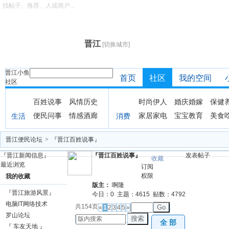
找帖子、推荐、人或商户...
晋江
[切换城市]
晋江小鱼
首页
社区
我的空间
社区
百姓说事
风情历史
时尚伊人
婚庆婚嫁
保健
便民问事
情感酒廊
家居家电
宝宝教育
美食
生活
消费
晋江便民论坛
>
『晋江百姓说事』
『晋江新闻信息』
『晋江百姓说事』
发表帖子
收藏
最近浏览
订阅
权限
我的收藏
版主：
啊隆
『晋江旅游风景』
今日：
0
主题：
4615
贴数：
4792
电脑IT网络技术
共154页
Go
«
1
2
3
4
5
»
罗山论坛
搜索
全 部
『 车友天地 』