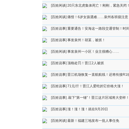
[百姓闲谈]
20只东北虎集体死亡！刚刚，紧急关闭
[百姓闲谈]
痛惜！6岁女孩遇难……泉州各班级注意
[百姓说事]
重要通告！安海这一路段交通管制！时
[百姓说事]
事发泉州！胡某，被抓！
[百姓闲谈]
事发泉州一小区！业主很糟心……
[百姓说事]
顶格处罚！晋江2人被抓
[百姓说事]
晋江机场恢复一直航航线！还将衔接R1
[百姓说事]
71元/斤！晋江人爱吃的它价格大涨！
[百姓说事]
.敲下“第一锤”！晋江这片区域将大变样
[百姓说事]
涨！涨！涨！就在9月20日
[百姓闲谈]
最新！福建三地发布一批人事任免