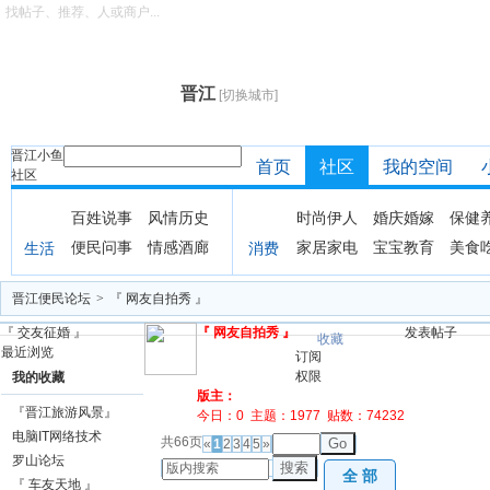
找帖子、推荐、人或商户...
晋江
[切换城市]
晋江小鱼
首页
社区
我的空间
社区
百姓说事
风情历史
时尚伊人
婚庆婚嫁
保健
便民问事
情感酒廊
家居家电
宝宝教育
美食
生活
消费
晋江便民论坛
>
『 网友自拍秀 』
『 交友征婚 』
『 网友自拍秀 』
发表帖子
收藏
最近浏览
订阅
权限
我的收藏
版主：
『晋江旅游风景』
今日：
0
主题：
1977
贴数：
74232
电脑IT网络技术
共66页
Go
«
1
2
3
4
5
»
罗山论坛
搜索
全 部
『 车友天地 』