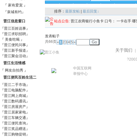
『 家有爱宠 』
全部
精华
公告
注意
分享
交友相片
排序：
最新发帖
|
最后回复↓
『泉城有约』
晋江信息窗口
站点公告:
晋江农商银行小鱼卡 口号： 一卡在手 哪
『晋江百姓说事』
『晋江求职招聘』
发表帖子
『 美食吃喝 』
共66页
Go
«
1
2
3
4
5
»
『晋江便民问事』
关于我们
『晋江新手报道』
|
『晋江聚会活动』
?200
晋江生活情感
中国互联网
『 网友自拍秀 』
举报中心
晋江便民百姓生活二
『晋江二手市场』
手信息市场
『晋江电脑配件』
『晋江网上商城』
『晋江数码通讯』
『晋江房屋房产』
『晋江居家家电』
『晋江车辆交通』
『晋江便民查询』
『晋江奖品赠送』
『晋江购物促销』