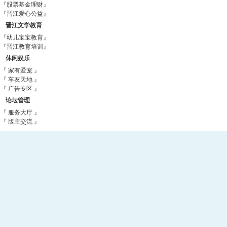
『股票基金理财』
『晋江爱心公益』
晋江文学教育
『幼儿宝宝教育』
『晋江教育培训』
休闲娱乐
『 家有爱宠 』
『 车友天地 』
『 广告专区 』
论坛管理
『 服务大厅 』
『 版主交流 』