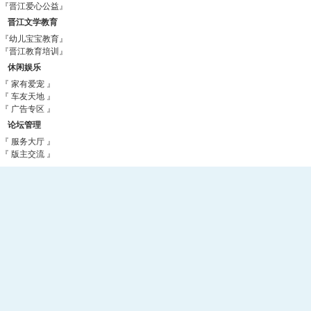
『晋江爱心公益』
晋江文学教育
『幼儿宝宝教育』
『晋江教育培训』
休闲娱乐
『 家有爱宠 』
『 车友天地 』
『 广告专区 』
论坛管理
『 服务大厅 』
『 版主交流 』