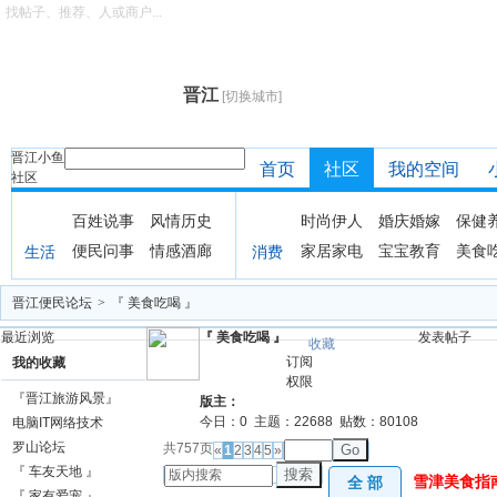
找帖子、推荐、人或商户...
晋江
[切换城市]
晋江小鱼
首页
社区
我的空间
社区
百姓说事
风情历史
时尚伊人
婚庆婚嫁
保健
便民问事
情感酒廊
家居家电
宝宝教育
美食
生活
消费
晋江便民论坛
>
『 美食吃喝 』
最近浏览
『 美食吃喝 』
发表帖子
收藏
订阅
我的收藏
权限
『晋江旅游风景』
版主：
今日：
0
主题：
22688
贴数：
80108
电脑IT网络技术
罗山论坛
共757页
Go
«
1
2
3
4
5
»
『 车友天地 』
搜索
雪津美食指
全 部
『 家有爱宠 』