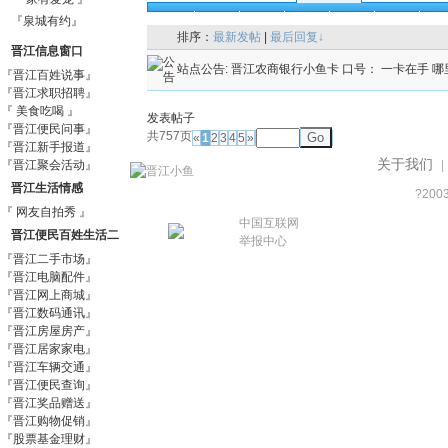
全部
精华
公告
注意
分享
讨论
美
『泉城有约』
排序：
最新发帖
|
最后回复↓
晋江信息窗口
站点公告:
晋江农商银行小鱼卡 口号： 一卡在手 哪
『晋江百姓说事』
『晋江求职招聘』
『 美食吃喝 』
发表帖子
『晋江便民问事』
共757页
Go
«
1
2
3
4
5
»
『晋江新手报道』
关于我们
『晋江聚会活动』
|
晋江生活情感
?200
『 网友自拍秀 』
中国互联网
晋江便民百姓生活二
举报中心
『晋江二手市场』
手信息市场
『晋江电脑配件』
『晋江网上商城』
『晋江数码通讯』
『晋江房屋房产』
『晋江居家家电』
『晋江车辆交通』
『晋江便民查询』
『晋江奖品赠送』
『晋江购物促销』
『股票基金理财』