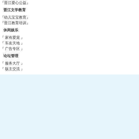
『晋江爱心公益』
晋江文学教育
『幼儿宝宝教育』
『晋江教育培训』
休闲娱乐
『 家有爱宠 』
『 车友天地 』
『 广告专区 』
论坛管理
『 服务大厅 』
『 版主交流 』