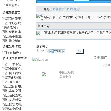
全部
精华
儿童健康
怀孕生育
成长教育
『泉城有约』
排序：
最新发帖
|
最后回复↓
晋江信息窗口
站点公告:
晋江农商银行小鱼卡 口号： 一卡在手 哪
『晋江百姓说事』
『晋江求职招聘』
普通主题
『 美食吃喝 』
『晋江便民问事』
[育儿话题]
福州天童教育：孩子犯错了，用聪明的
『晋江新手报道』
『晋江聚会活动』
发表帖子
晋江生活情感
共1449页
Go
«
1
2
3
4
5
»
『 网友自拍秀 』
关于我们
|
晋江便民百姓生活二
『晋江二手市场』
?200
手信息市场
『晋江电脑配件』
中国互联网
『晋江网上商城』
举报中心
『晋江数码通讯』
『晋江房屋房产』
『晋江居家家电』
『晋江车辆交通』
『晋江便民查询』
『晋江奖品赠送』
『晋江购物促销』
『股票基金理财』