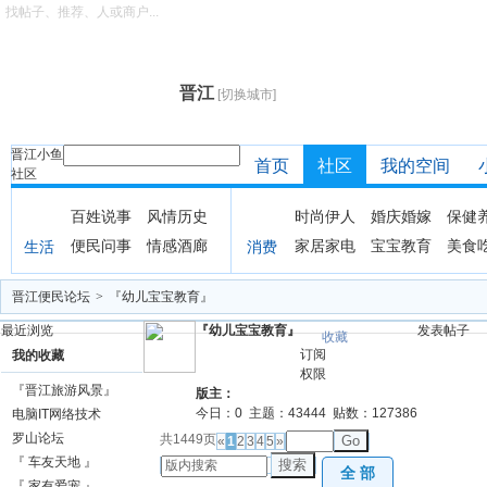
找帖子、推荐、人或商户...
晋江
[切换城市]
晋江小鱼
首页
社区
我的空间
社区
百姓说事
风情历史
时尚伊人
婚庆婚嫁
保健
便民问事
情感酒廊
家居家电
宝宝教育
美食
生活
消费
晋江便民论坛
>
『幼儿宝宝教育』
最近浏览
『幼儿宝宝教育』
发表帖子
收藏
订阅
我的收藏
权限
『晋江旅游风景』
版主：
今日：
0
主题：
43444
贴数：
127386
电脑IT网络技术
罗山论坛
共1449页
Go
«
1
2
3
4
5
»
『 车友天地 』
搜索
全 部
『 家有爱宠 』