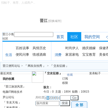
找帖子、推荐、人或商户...
晋江
[切换城市]
晋江小鱼
首页
社区
我的空间
社区
百姓说事
风情历史
时尚伊人
婚庆婚嫁
保健
便民问事
情感酒廊
家居家电
宝宝教育
美食
生活
消费
晋江便民论坛
>
『 网友自拍秀 』
>
『 交友征婚 』
最近浏览
『 交友征婚 』
发表帖子
收藏
订阅
我的收藏
权限
『晋江旅游风景』
版主：
今日：
0
主题：
1804
贴数：
10815
电脑IT网络技术
罗山论坛
共61页
Go
«
1
2
3
4
5
»
『 车友天地 』
搜索
全 部
『 家有爱宠 』