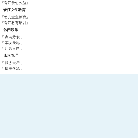
『晋江爱心公益』
晋江文学教育
『幼儿宝宝教育』
『晋江教育培训』
休闲娱乐
『 家有爱宠 』
『 车友天地 』
『 广告专区 』
论坛管理
『 服务大厅 』
『 版主交流 』