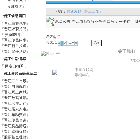
全部
精华
公告
注意
分享
畅谈
交
『泉城有约』
排序：
最新发帖
|
最后回复↓
晋江信息窗口
站点公告:
晋江农商银行小鱼卡 口号： 一卡在手 哪
『晋江百姓说事』
『晋江求职招聘』
『 美食吃喝 』
发表帖子
『晋江便民问事』
共61页
Go
«
1
2
3
4
5
»
『晋江新手报道』
关于我们
『晋江聚会活动』
|
晋江生活情感
?200
『 网友自拍秀 』
中国互联网
晋江便民百姓生活二
举报中心
『晋江二手市场』
手信息市场
『晋江电脑配件』
『晋江网上商城』
『晋江数码通讯』
『晋江房屋房产』
『晋江居家家电』
『晋江车辆交通』
『晋江便民查询』
『晋江奖品赠送』
『晋江购物促销』
『股票基金理财』