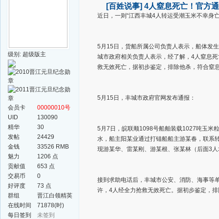
[百姓说事]
4人窒息死亡！官方
近日，一则“江西丰城4人转运受潮玉米不幸身
5月15日，货船所属公司负责人表示，船体发
级别: 超级版主
城市政府相关负责人表示，经了解，4人窒息死
救无效死亡，据初步鉴定，排除他杀，符合窒
5月15日，丰城市政府官网发布通报：
会员卡
00000010号
UID
130090
精华
30
5月7日，皖联顺1098号船舶装载1027吨
发帖
24429
水，船主阳某业通过打锚船船主游某春，联系转
金钱
33526 RMB
现游某华、雷某刚、游某根、张某林（后面3
魅力
1206 点
贡献值
653 点
交易币
0
接到求助电话后，丰城市公安、消防、海事等单位
好评度
73 点
许，4人经全力抢救无效死亡。据初步鉴定，排
群组
晋江白领精英
群
在线时间
71878(时)
每日签到
未签到