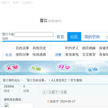
找帖子、推荐、人或商户...
晋江
[切换城市]
晋江小鱼
首页
社区
我的空间
社区
百姓说事
风情历史
时尚伊人
婚庆婚嫁
保健
便民问事
情感酒廊
家居家电
宝宝教育
美食
生活
消费
晋江便民论坛
>
『晋江百姓说事』
>
4人窒息死亡！官方通报
293908
0
阅读
回复
上一主题
下一主题
便民策划
离线
0
发表于: 2024-05-17