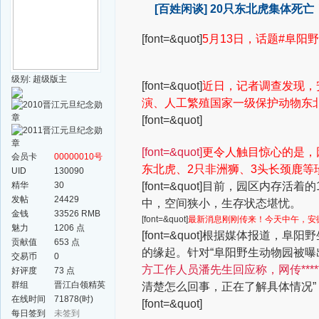
[百姓闲谈]
20只东北虎集体死亡
[font=&quot]
5月13日，话题#阜阳野
级别: 超级版主
[font=&quot]
近日，记者调查发现，
演、人工繁殖国家一级保护动物东
[font=&quot]
[font=&quot]
更令人触目惊心的是，
会员卡
00000010号
东北虎、2只非洲狮、3头长颈鹿等
UID
130090
精华
30
[font=&quot]目前，园区内
发帖
24429
中，空间狭小，生存状态堪忧。
金钱
33526 RMB
[font=&quot]
最新消息刚刚传来！今天中午，安
魅力
1206 点
[font=&quot]根据媒体报
贡献值
653 点
的缘起。针对“阜阳野生动物园被曝出
交易币
0
方工作人员潘先生回应称，网传***
好评度
73 点
群组
晋江白领精英
清楚怎么回事，正在了解具体情况
群
在线时间
71878(时)
[font=&quot]
每日签到
未签到