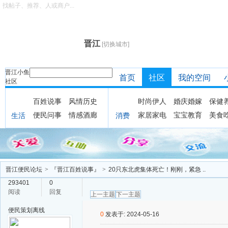
找帖子、推荐、人或商户...
晋江
[切换城市]
晋江小鱼
首页
社区
我的空间
社区
百姓说事
风情历史
时尚伊人
婚庆婚嫁
保健
便民问事
情感酒廊
家居家电
宝宝教育
美食
生活
消费
晋江便民论坛
>
『晋江百姓说事』
>
20只东北虎集体死亡！刚刚，紧急 ..
293401
0
阅读
回复
上一主题
下一主题
便民策划
离线
0
发表于: 2024-05-16