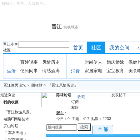
找帖子、推荐、人或商户...
晋江
[切换城市]
晋江小鱼
首页
社区
我的空间
社区
百姓说事
风情历史
时尚伊人
婚庆婚嫁
保健
便民问事
情感酒廊
家居家电
宝宝教育
美食
生活
消费
晋江便民论坛
>
回收站
>
『晋江风情历史』
最近浏览
陈埭论坛
发表帖子
收藏
订阅
我的收藏
权限
『晋江旅游风景』
版主：
今日：
0
主题：
417
贴数：
2233
电脑IT网络技术
罗山论坛
搜索
全 部
『 车友天地 』
全部
精华
公告
注意
分享
畅谈
聚
『 家有爱宠 』