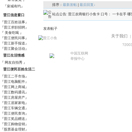
排序：
最新发帖
|
最后回复↓
『泉城有约』
站点公告:
晋江农商银行小鱼卡 口号： 一卡在手 哪
晋江信息窗口
『晋江百姓说事』
『晋江求职招聘』
发表帖子
『 美食吃喝 』
关于我们
|
『晋江便民问事』
『晋江新手报道』
?200
『晋江聚会活动』
中国互联网
晋江生活情感
举报中心
『 网友自拍秀 』
晋江便民百姓生活二
『晋江二手市场』
手信息市场
『晋江电脑配件』
『晋江网上商城』
『晋江数码通讯』
『晋江房屋房产』
『晋江居家家电』
『晋江车辆交通』
『晋江便民查询』
『晋江奖品赠送』
『晋江购物促销』
『股票基金理财』