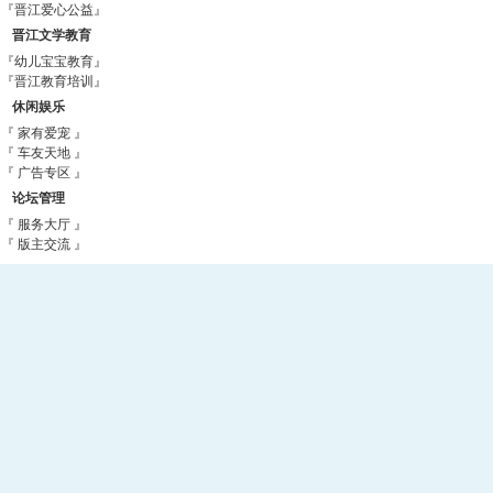
『晋江爱心公益』
晋江文学教育
『幼儿宝宝教育』
『晋江教育培训』
休闲娱乐
『 家有爱宠 』
『 车友天地 』
『 广告专区 』
论坛管理
『 服务大厅 』
『 版主交流 』