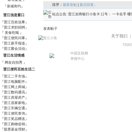
排序：
最新发帖
|
最后回复↓
『泉城有约』
站点公告:
晋江农商银行小鱼卡 口号： 一卡在手 哪
晋江信息窗口
『晋江百姓说事』
『晋江求职招聘』
发表帖子
『 美食吃喝 』
关于我们
|
『晋江便民问事』
『晋江新手报道』
?200
『晋江聚会活动』
中国互联网
晋江生活情感
举报中心
『 网友自拍秀 』
晋江便民百姓生活二
『晋江二手市场』
手信息市场
『晋江电脑配件』
『晋江网上商城』
『晋江数码通讯』
『晋江房屋房产』
『晋江居家家电』
『晋江车辆交通』
『晋江便民查询』
『晋江奖品赠送』
『晋江购物促销』
『股票基金理财』