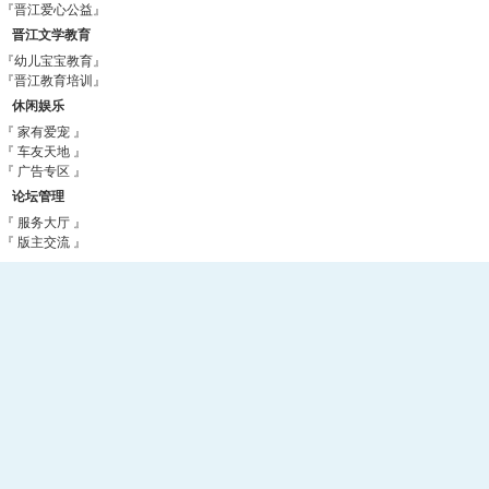
『晋江爱心公益』
晋江文学教育
『幼儿宝宝教育』
『晋江教育培训』
休闲娱乐
『 家有爱宠 』
『 车友天地 』
『 广告专区 』
论坛管理
『 服务大厅 』
『 版主交流 』