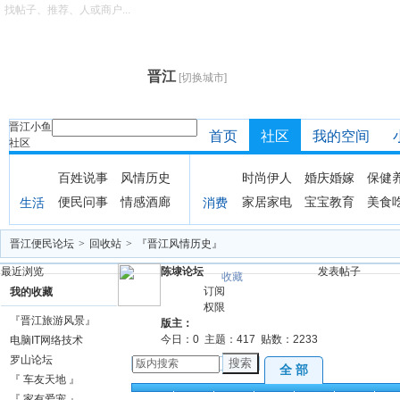
找帖子、推荐、人或商户...
晋江
[切换城市]
晋江小鱼
首页
社区
我的空间
社区
百姓说事
风情历史
时尚伊人
婚庆婚嫁
保健
便民问事
情感酒廊
家居家电
宝宝教育
美食
生活
消费
晋江便民论坛
>
回收站
>
『晋江风情历史』
最近浏览
陈埭论坛
发表帖子
收藏
订阅
我的收藏
权限
『晋江旅游风景』
版主：
今日：
0
主题：
417
贴数：
2233
电脑IT网络技术
罗山论坛
搜索
全 部
『 车友天地 』
全部
精华
公告
注意
分享
畅谈
聚
『 家有爱宠 』