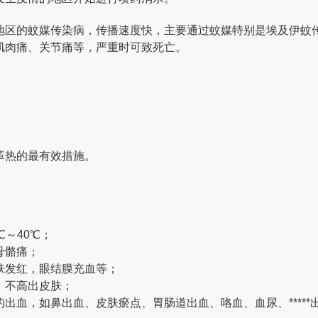
地区的蚊媒传染病，传播速度快，主要通过蚊媒特别是埃及伊蚊
肌肉痛、关节痛等，严重时可致死亡。
革热的最有效措施
。
℃～40℃；
骨骼痛；
肤发红，眼结膜充血等；
，不高出皮肤；
出血，如鼻出血、皮肤瘀点、胃肠道出血、咯血、血尿、*****