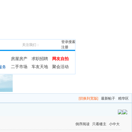
登录
搜索
关注我们：
注册
房屋房产
求职招聘
网友自拍
二手市场
车友天地
聚会活动
服务
[切换到宽版]
最新帖子
精华区
倒序阅读
只看楼主
小
中
大