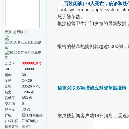
[百姓闲谈]
79人死亡，确诊和疑似
[font=system-ui, -apple-system, bl
死于登革热。
根据秘鲁卫生部门发布的最新数据，
级别: 超级版主
报告的登革热病例就超过5000例
会员卡
00000010号
UID
130090
精华
30
发帖
24429
金钱
33526 RMB
秘鲁采取多项措施应对登革热疫情
魅力
1206 点
贡献值
653 点
交易币
0
好评度
73 点
群组
晋江白领精英
据央视新闻客户端14日消息，受
群
在线时间
71878(时)
每日签到
未签到