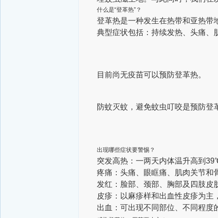
什么是“登革热”？
登革热是一种发生在热带和亚热带
典型症状包括：持续发热、头痛、
目前尚无疫苗可以预防登革热。
防蚊灭蚊，避免蚊虫叮咬是预防登
出现哪些症状要警惕？
突发高热
：一两天内体温升高到39
疼痛
：头痛、眼眶痛、肌肉关节和
发红
：脸部、颈部、胸部及四肢皮
皮疹
：以麻疹样和出血性皮疹为主
出血
：可出现不同部位、不同程度的