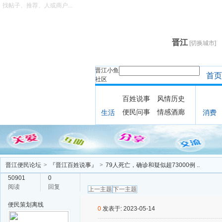
找帖子、推荐、人或商户...
晋江
[切换城市]
晋江小鱼
首页
社区
百姓说事
风情历史
便民问事
情感酒廊
生活
消费
晋江便民论坛
>
『晋江百姓说事』
>
79人死亡，确诊和疑似超73000例 ..
50901
0
阅读
回复
上一主题
下一主题
便民策划
离线
0
发表于: 2023-05-14