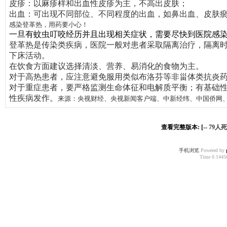
皮疹
：以麻疹样和出血性皮疹为主，不高出皮肤；
出血
：可出现不同部位、不同程度的出血，如鼻出血、皮肤瘀点
感染登革热，用药要小心！
一旦有蚊
虫叮咬经历并且出现相关症状，需要尽快到医院感
登革热是传染类疾病，医院一般对患者采取隔离治疗，隔离时
下床活动。
在饮食方面建议选择清淡、营养、易消化的食物为主。
对于高热患者，应注意避免服用类似布洛芬等非甾体类抗炎
对于重症患者，要严格监测生命体征和电解质平衡；有基础
性疾病发作。
来源：
央视财经、央视新闻客户端、中新经纬、中国侨网
查看完整版本: [--
79人
手机浏览
Powered by
Time 0.14450