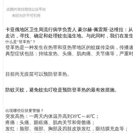
卡亚俄地区卫生局流行病学负责人 豪尔赫·佩雷斯·达维拉
走访，寻找、确定和处理蚊虫滋生地。与此同时，我们在发
什么是“登革热”？
登革热是一种发生在热带和亚热带地区的蚊媒传染病，传播
典型症状包括：持续发热、头痛、肌肉痛、关节痛等，严重
目前尚无疫苗可以预防登革热。
防蚊灭蚊，避免蚊虫叮咬是预防登革热的最有效措施
。
出现哪些症状要警惕？
突发高热
：一两天内体温升高到39℃～40℃；
疼痛
：头痛、眼眶痛、肌肉关节和骨骼痛；
发红
：脸部、颈部、胸部及四肢皮肤发红，眼结膜充血等；