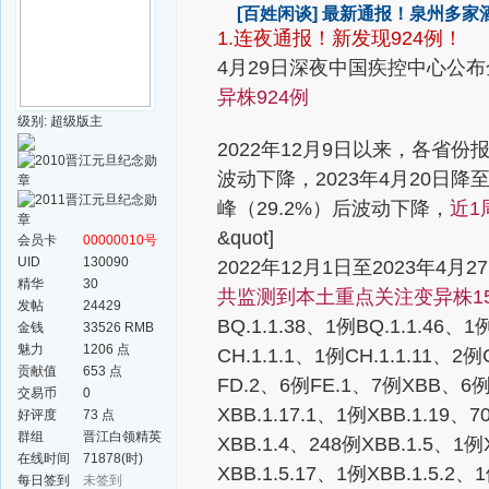
[百姓闲谈]
最新通报！泉州多家酒
1.连夜通报！新发现924例！
4月29日深夜
中国疾控中心公布
异株924例
级别: 超级版主
2022年12月9日以来，各省
波动下降，2023年4月20日降至
峰（29.2%）后波动下降，
近1
&quot]
会员卡
00000010号
UID
130090
2022年12月1日至2023年
精华
30
共监测到本土重点关注变异株15
发帖
24429
BQ.1.1.38、1例BQ.1.1.46、
金钱
33526 RMB
魅力
1206 点
CH.1.1.1、1例CH.1.1.11、
贡献值
653 点
FD.2、6例FE.1、7例XBB、6例XB
交易币
0
XBB.1.17.1、1例XBB.1.19、7
好评度
73 点
群组
晋江白领精英
XBB.1.4、248例XBB.1.5、1例X
群
在线时间
71878(时)
XBB.1.5.17、1例XBB.1.5.2、
每日签到
未签到