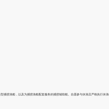
类型捕捞渔船，以及为捕捞渔船配套服务的捕捞辅助船。自愿参与休渔且严格执行休渔