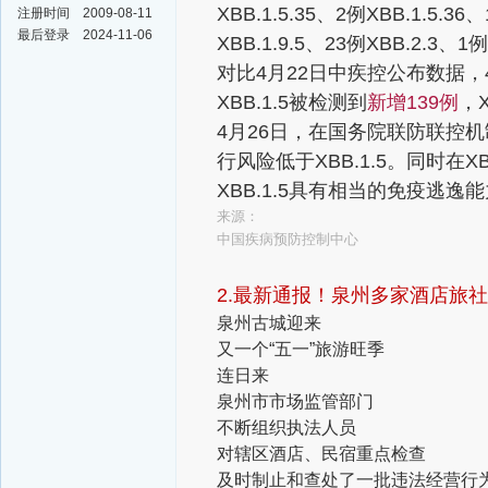
XBB.1.5.35、2例XBB.1.5.36
注册时间
2009-08-11
最后登录
2024-11-06
XBB.1.9.5、23例XBB.2.3、1
对比4月22日中疾控公布数据，4月
XBB.1.5被检测到
新增139例
，X
4月26日，在国务院联防联控
行风险低于XBB.1.5。同时在X
XBB.1.5具有相当的免疫逃逸
来源：
中国疾病预防控制中心
2.最新通报！泉州多家酒店旅
泉州古城迎来
又一个“五一”旅游旺季
连日来
泉州市市场监管部门
不断组织执法人员
对辖区酒店、民宿重点检查
及时制止和查处了一批违法经营行