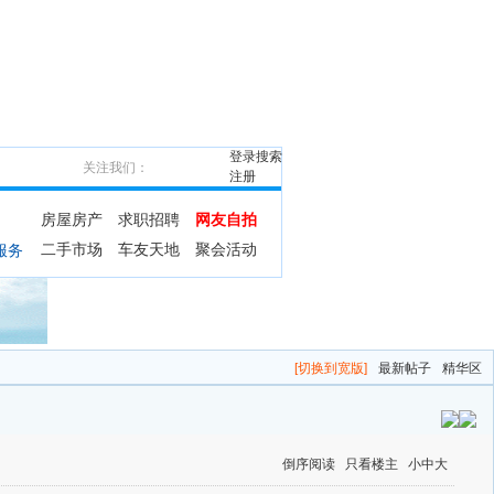
登录
搜索
关注我们：
注册
房屋房产
求职招聘
网友自拍
二手市场
车友天地
聚会活动
服务
[切换到宽版]
最新帖子
精华区
倒序阅读
只看楼主
小
中
大