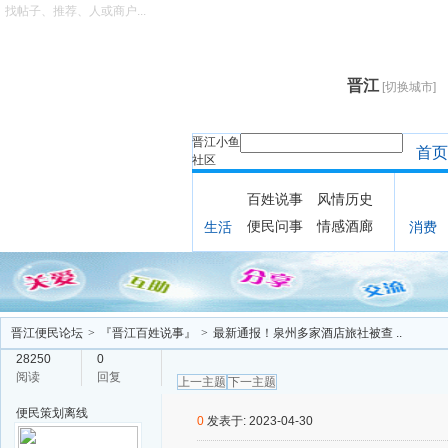
找帖子、推荐、人或商户...
晋江
[切换城市]
晋江小鱼
首页
社区
百姓说事
风情历史
便民问事
情感酒廊
生活
消费
晋江便民论坛
>
『晋江百姓说事』
>
最新通报！泉州多家酒店旅社被查 ..
28250
0
阅读
回复
上一主题
下一主题
便民策划
离线
0
发表于: 2023-04-30