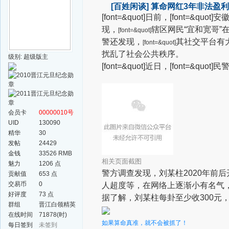
[百姓闲谈]
算命网红3年非法盈利
[font=&quot]日前，
[font=&qu
现，
辖区网民“宜和宽哥”
[font=&quot]
警还发现，
其社交平台有
[font=&quot]
扰乱了社会公共秩序。
级别: 超级版主
[font=&quot]近日，
[font=&quot
会员卡
00000010号
UID
130090
精华
30
发帖
24429
金钱
33526 RMB
相关页面截图
魅力
1206 点
警方调查发现，刘某柱2020年前
贡献值
653 点
交易币
0
人超度等，在网络上逐渐小有名气，
好评度
73 点
据了解，刘某柱每卦至少收300元
群组
晋江白领精英
群
在线时间
71878(时)
如果算命真准，就不会被抓了！
每日签到
未签到