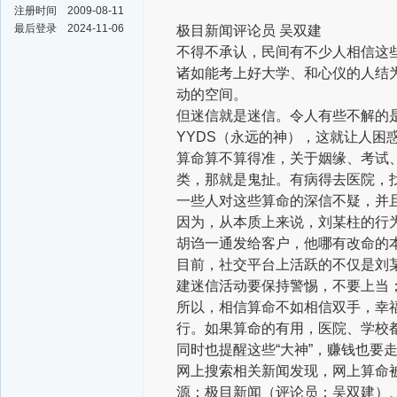
注册时间
2009-08-11
最后登录
2024-11-06
极目新闻评论员 吴双建
不得不承认，民间有不少人相信这些
诸如能考上好大学、和心仪的人结
动的空间。
但迷信就是迷信。令人有些不解的
YYDS（永远的神），这就让人困
算命算不算得准，关于姻缘、考试
类，那就是鬼扯。有病得去医院，找
一些人对这些算命的深信不疑，并且
因为，从本质上来说，刘某柱的行
胡诌一通发给客户，他哪有改命的
目前，社交平台上活跃的不仅是刘
建迷信活动要保持警惕，不要上当
所以，相信算命不如相信双手，幸
行。如果算命的有用，医院、学校
同时也提醒这些“大神”，赚钱也要
网上搜索相关新闻发现，网上算命被
源：极目新闻（评论员：吴双建）