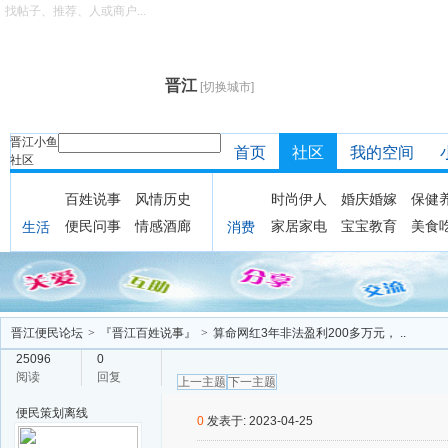
找帖子、推荐、人或商户...
晋江
[切换城市]
晋江小鱼
首页
社区
我的空间
社区
百姓说事
风情历史
时尚伊人
婚庆婚嫁
保健
便民问事
情感酒廊
家居家电
宝宝教育
美食
生活
消费
晋江便民论坛
>
『晋江百姓说事』
>
算命网红3年非法盈利200多万元， ..
25096
0
阅读
回复
上一主题
下一主题
便民策划
离线
0
发表于: 2023-04-25