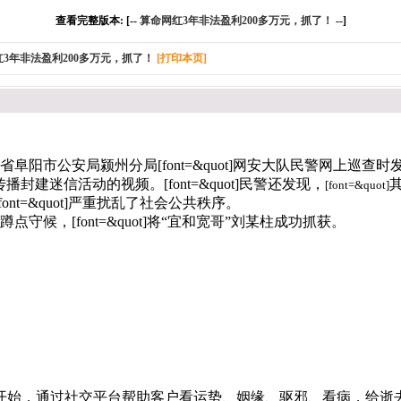
查看完整版本: [--
算命网红3年非法盈利200多万元，抓了！
--]
3年非法盈利200多万元，抓了！
[打印本页]
！
ot]安徽省阜阳市公安局颍州分局
[font=&quot]网安大队民警网上巡查
传播封建迷信活动的视频。
[font=&quot]民警还发现，
[font=&quot]
[font=&quot]严重扰乱了社会公共秩序。
]民警蹲点守候，
[font=&quot]将“宜和宽哥”刘某柱成功抓获。
后开始，通过社交平台帮助客户看运势、姻缘、驱邪、看病，给