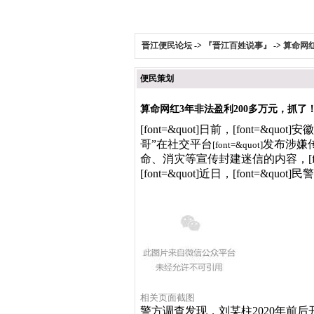
晋江便民论坛
->
『晋江百姓说事』
->
算命网红
便民策划
算命网红3年非法盈利200多万元，抓了
[font=&quot]日前，
[font=&qu
哥”在社交平台
发布涉嫌
[font=&quot]
命、消灾等宣传封建迷信的内容，
[font=&quot]近日，
[font=&quot
相关页面截图
警方调查发现，刘某柱2020年前