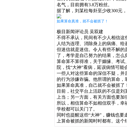
名气，目前拥有3.8万粉丝。
据了解，刘某柱每卦至少收300元，
如果算命真准，就不会被抓了！
极目新闻评论员 吴双建
不得不承认，民间有不少人相信这
人结为连理、消除身上的病痛、给
但迷信就是迷信。令人有些不解的
了，考学是自己努力的结果，怎么归
算命算不算得准，关于姻缘、考试
院，找“大神”看病，延误病情可能
一些人对这些算命的深信不疑，并
的行为涉嫌诈骗。他所谓的算命，
如果算命真准，自己就不会被抓了
目前，社交平台上活跃的不仅是刘
上当；另一方面，有关方面也要加
所以，相信算命不如相信双手，幸
学校都可以关门了。
同时也提醒这些“大神”，赚钱也要
上算命被抓的新闻时时都有。这个结