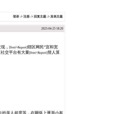
登录
->
注册
->
回复主题
->
发表主题
2023-04-25 18:20
时发现，
辖区网民“宜和宽
[font=&quot]
其社交平台有大量
替人算
[font=&quot]
逝去的亲人超度等，在网络上逐渐小有