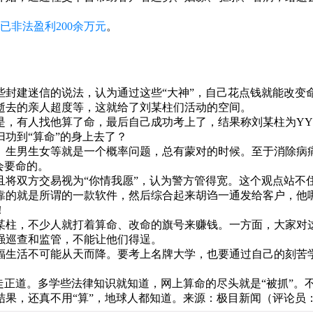
已非法盈利200余万元
。
些封建迷信的说法，认为通过这些“大神”，自己花点钱就能改变
逝去的亲人超度等，这就给了刘某柱们活动的空间。
是，有人找他算了命，最后自己成功考上了，结果称刘某柱为YY
功到“算命”的身上去了？
、生男生女等就是一个概率问题，总有蒙对的时候。至于消除病
会要命的。
且将双方交易视为“你情我愿”，认为警方管得宽。这个观点站不
靠的就是所谓的一款软件，然后综合起来胡诌一通发给客户，他
！
某柱，不少人就打着算命、改命的旗号来赚钱。一方面，大家对
强巡查和监管，不能让他们得逞。
福生活不可能从天而降。要考上名牌大学，也要通过自己的刻苦
走正道。多学些法律知识就知道，网上算命的尽头就是“被抓”。
果，还真不用“算”，地球人都知道。
来源：极目新闻（评论员