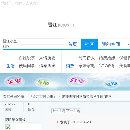
找帖子、推荐、人或商户...
晋江
[切换城市]
晋江小鱼
首页
社区
我的空间
社区
百姓说事
风情历史
时尚伊人
婚庆婚嫁
保健
便民问事
情感酒廊
家居家电
宝宝教育
美食
生活
消费
晋江便民论坛
>
『晋江百姓说事』
>
老师查寝时不断指着学生问“谁不 ..
23266
0
阅读
回复
上一主题
下一主题
便民策划
离线
0
发表于: 2023-04-20