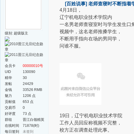
[百姓说事]
老师查寝时不断指着学
4月18日，
辽宁机电职业技术学院内
一名男老师查寝室时与学生发生口
视频中，这名老师推搡学生，
级别: 超级版主
不断用手指向在场的男同学，
问谁不服。
会员卡
00000010号
UID
130090
精华
30
发帖
24429
金钱
33526 RMB
魅力
1206 点
贡献值
653 点
交易币
0
好评度
73 点
19日，辽宁机电职业技术学院
群组
晋江白领精英
工作人员回应称视频不完整，
群
在线时间
71878(时)
校方正在调查处理此事。
每日签到
未签到