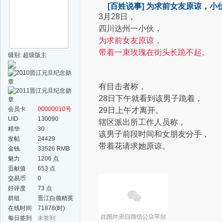
[百姓说事]
为求前女友原谅，小
3月28日，
四川达州一小伙，
为求前女友原谅，
带着一束玫瑰在街头长跪不起。
级别: 超级版主
有目击者称，
28日下午就看到该男子跪着，
会员卡
00000010号
29日上午才离开。
UID
130090
辖区派出所工作人员称，
精华
30
该男子前段时间和女朋友分手，
发帖
24429
带着花请求她原谅。
金钱
33526 RMB
魅力
1206 点
贡献值
653 点
交易币
0
好评度
73 点
群组
晋江白领精英
群
在线时间
71878(时)
每日签到
未签到