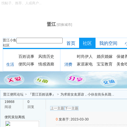
找帖子、推荐、人或商户...
晋江
[切换城市]
晋江小鱼
首页
社区
我的空间
社区
百姓说事
风情历史
时尚伊人
婚庆婚嫁
保健
便民问事
情感酒廊
家居家电
宝宝教育
美食
生活
消费
晋江便民论坛
>
『晋江百姓说事』
>
为求前女友原谅，小伙在街头长跪 ..
19868
0
阅读
回复
上一主题
下一主题
便民策划
离线
0
发表于: 2023-03-30