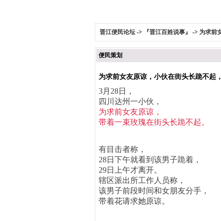
晋江便民论坛
->
『晋江百姓说事』
->
为求前
便民策划
为求前女友原谅，小伙在街头长跪不起
3月28日，
四川达州一小伙，
为求前女友原谅，
带着一束玫瑰在街头长跪不起。
有目击者称，
28日下午就看到该男子跪着，
29日上午才离开。
辖区派出所工作人员称，
该男子前段时间和女朋友分手，
带着花请求她原谅。