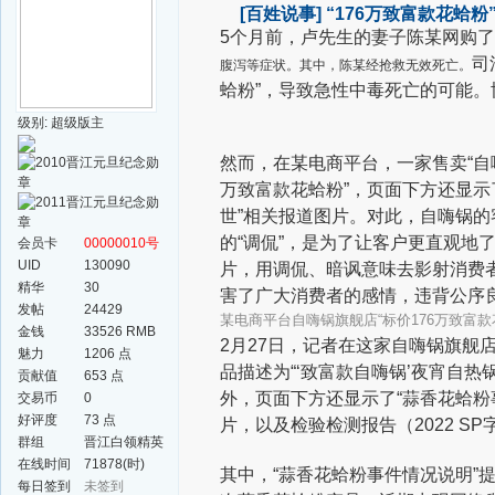
[百姓说事]
“176万致富款花蛤
5个月前，卢先生的妻子陈某网购了
司
腹泻等症状。其中，陈某经抢救无效死亡。
蛤粉”，导致急性中毒死亡的可能。
级别: 超级版主
然而，在某电商平台，一家售卖“自
万致富款花蛤粉”，页面下方还显示
世”相关报道图片。对此，自嗨锅的
的“调侃”，是为了让客户更直观地
会员卡
00000010号
UID
130090
片，用调侃、暗讽意味去影射消费
精华
30
害了广大消费者的感情，违背公序
发帖
24429
某电商平台自嗨锅旗舰店“标价176万致富款花
金钱
33526 RMB
2月27日，记者在这家自嗨锅旗舰
魅力
1206 点
品描述为“‘致富款自嗨锅’夜宵自热
贡献值
653 点
外，页面下方还显示了“蒜香花蛤粉
交易币
0
好评度
73 点
片，以及检验检测报告（2022 SP
群组
晋江白领精英
群
在线时间
71878(时)
其中，“蒜香花蛤粉事件情况说明”提
每日签到
未签到