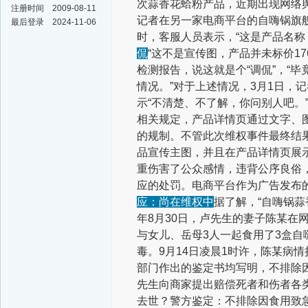
次蒜香花蛤粉产品，近期出现网络
注册时间
2009-08-11
记者在另一家电商平台的自嗨锅旗
最后登录
2024-11-06
时，客服人员表示，“这是产品名称
侃
“这不是宣传图，产品并未标价1
检测报告，说这就是个“调侃”，“
情况。”
对于上述情况，3月1日，
示“不清楚、不了解，你问别人吧。
相关规定，产品详情页通过文字、
的规制。不管此次维权事件最终结果
品宣传主图，并且在产品详情页展
重伤害了公众感情，违背公序良俗
应的处罚。电商平台作为广告发布
应：尚在维权中
据了解，“自嗨锅
年8月30日，卢先生的妻子陈某在网
与女儿、岳母3人一起食用了3盒
毒。9月14日凌晨1时许，陈某病
部门作出的鉴定书均写明，不排除因
先生向商家提出赔偿死者和伤者各类
去世？警方鉴定：不排除因食用致急