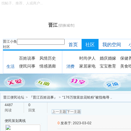
找帖子、推荐、人或商户...
晋江
[切换城市]
晋江小鱼
首页
社区
我的空间
社区
百姓说事
风情历史
时尚伊人
婚庆婚嫁
保健
便民问事
情感酒廊
家居家电
宝宝教育
美食
生活
消费
晋江便民论坛
>
『晋江百姓说事』
>
“176万致富款花蛤粉”被指侮辱 ..
4487
0
阅读
回复
上一主题
下一主题
便民策划
离线
0
发表于: 2023-03-02