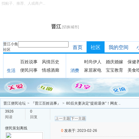
找帖子、推荐、人或商户...
晋江
[切换城市]
晋江小鱼
首页
社区
我的空间
社区
百姓说事
风情历史
时尚伊人
婚庆婚嫁
保健
便民问事
情感酒廊
家居家电
宝宝教育
美食
生活
消费
晋江便民论坛
>
『晋江百姓说事』
>
80后夫妻决定“提前退休”！网友 ..
3926
0
阅读
回复
上一主题
下一主题
便民策划
离线
0
发表于: 2023-02-26