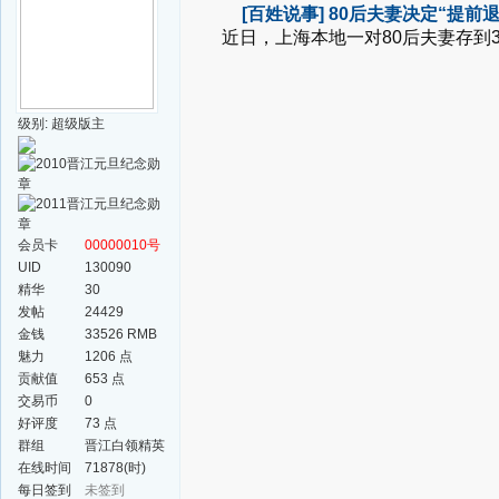
[百姓说事]
80后夫妻决定“提前
近日，
上海本地一对80后夫妻
存到
级别: 超级版主
会员卡
00000010号
UID
130090
精华
30
发帖
24429
金钱
33526 RMB
魅力
1206 点
贡献值
653 点
交易币
0
好评度
73 点
群组
晋江白领精英
群
在线时间
71878(时)
每日签到
未签到