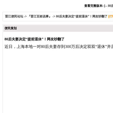
查看完整版本: [--
8
晋江便民论坛
->
『晋江百姓说事』
->
80后夫妻决定“提前退休”！网友吵翻了
[打
便民策划
80后夫妻决定“提前退休”！网友吵翻了
近日，
上海本地一对80后夫妻
存到300万后决定双双“退休”
并