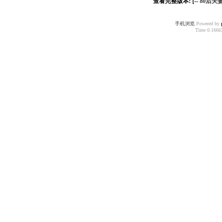
查看完整版本: [--
80后夫
手机浏览
Powered by
Time 0.16663