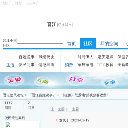
找帖子、推荐、人或商户...
晋江
[切换城市]
晋江小鱼
首页
社区
我的空间
社区
百姓说事
风情历史
时尚伊人
婚庆婚嫁
保健
便民问事
情感酒廊
家居家电
宝宝教育
美食
生活
消费
晋江便民论坛
>
『晋江百姓说事』
>
《狂飙》取景地“拍视频要收费” ..
3376
0
阅读
回复
上一主题
下一主题
便民策划
离线
0
发表于: 2023-02-19