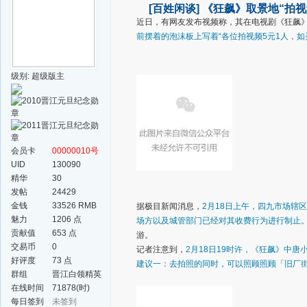
[百姓闲谈]
《狂飙》取景地“拍视
近日，有网友发布视频称，其在电视剧《狂飙
前摆着的泡沫板上写着“各位拍视频5元1人，如
级别: 超级版主
会员卡
00000010号
UID
130090
精华
30
发帖
24429
金钱
33526 RMB
据极目新闻消息，
2月18日上午，四九市场辖
魅力
1206 点
场方以及城管部门已经对其收费行为进行制止
贡献值
653 点
游。
交易币
0
记者注意到，
2月18日19时许，《狂飙》中
好评度
73 点
建议一：去拍照的同时，可以照顾照顾「旧厂街
群组
晋江白领精英
群
在线时间
71878(时)
每日签到
未签到