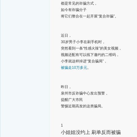
都是常见的诈骗方式，
如今有诈骗分子
将它们整合在一起开展“复合诈骗”。
近日，
30岁男子小李在刷手机时，
突然看到一条“性感火辣”的美女视频，
视频还配有可以线下邀约的二维码，
小李就这样掉进“复合骗局”，
被骗走10万多元
。
昨日，
泉州市反诈骗中心发出预警，
提醒广大市民
警惕近期高发的这类骗局。
1
小姐姐没约上 刷单反而被骗