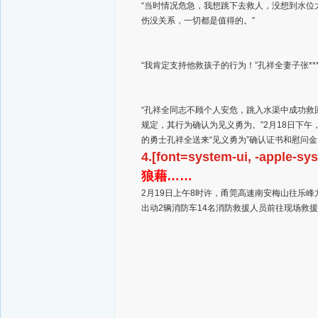
“当时情况危急，我想跳下去救人，没想到水位
伤没关系，一切都是值得的。”
“我肯定支持他救孩子的行为！”孔祥全妻子张*
“孔祥全同志不顾个人安危，跳入水渠中成功
规定，其行为确认为见义勇为。”2月18日下
的勇士孔祥全送来“见义勇为”确认证书和慰问金
4.[font=system-ui, -apple-sy
狼藉……
2月19日上午8时许，甬莞高速南安梅山往乐
出动2辆消防车14名消防救援人员前往现场救