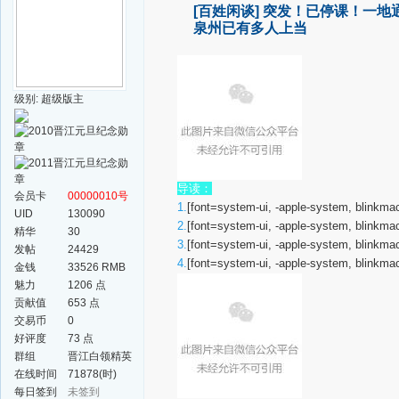
[百姓闲谈]
突发！已停课！一地通
泉州已有多人上当
级别: 超级版主
导读：
会员卡
00000010号
1.
[font=system-ui, -apple-system, blinkma
UID
130090
2.
[font=system-ui, -apple-system, blinkma
精华
30
3.
[font=system-ui, -apple-system, blinkma
发帖
24429
4.
[font=system-ui, -apple-system, blinkma
金钱
33526 RMB
魅力
1206 点
贡献值
653 点
交易币
0
好评度
73 点
群组
晋江白领精英
群
在线时间
71878(时)
每日签到
未签到