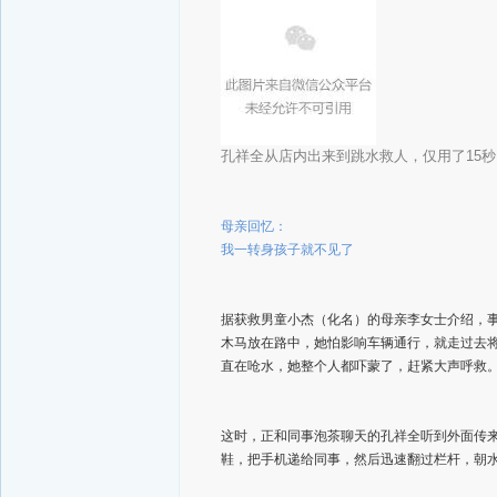
孔祥全从店内出来到跳水救人，仅用了15
母亲回忆：
我一转身孩子就不见了
据获救男童小杰（化名）的母亲李女士介绍，
木马放在路中，她怕影响车辆通行，就走过去
直在呛水，她整个人都吓蒙了，赶紧大声呼救
这时，正和同事泡茶聊天的孔祥全听到外面传
鞋，把手机递给同事，然后迅速翻过栏杆，朝