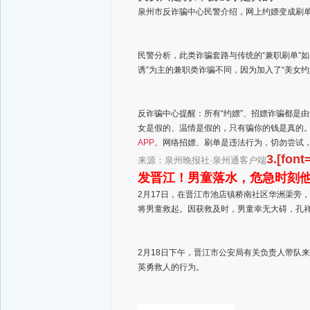
泉州市反诈骗中心民警介绍，网上约嫖变成刷
民警分析，此类诈骗套路与传统的“兼职刷单”
诱”为主的兼职类诈骗不同，因为加入了“美女
反诈骗中心提醒：所有“约嫖”、招嫖诈骗都是
女是假的、温情是假的，只有骗你的钱是真的
APP。
网络招嫖、刷单是违法行为，切勿尝试
3.[font
来源：泉州晚报社·泉州通
客户端
发晋江！男童落水，危急时刻
2月17日，在晋江市池店镇桥南社区华洲渠旁
将男童救起。因获救及时，男童幸无大碍，孔
2月18日下午，晋江市公安局有关负责人带队
英勇救人的行为。