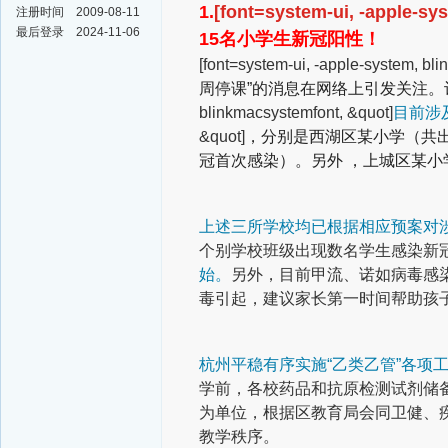
1.
[font=system-ui, -apple-sy
注册时间
2009-08-11
最后登录
2024-11-06
15名小学生新冠阳性！
[font=system-ui, -apple-system, bl
周停课”的消息在网络上引发关注
blinkmacsystemfont, &quot]
目前涉
&quot]
，分别是西湖区某小学（共出
冠首次感染）。另外 ，上城区某小
上述三所学校均已根据相应预案对
个别学校班级出现数名学生感染新
始。
另外，目前甲流、诺如病毒感
毒引起，建议家长第一时间帮助孩
杭州平稳有序实施“乙类乙管”各项
学前，各校药品和抗原检测试剂储
为单位，根据区教育局会同卫健、
教学秩序。