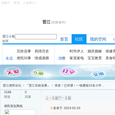
找帖子、推荐、人或商户...
晋江
[切换城市]
晋江小鱼
首页
社区
我的空间
社区
百姓说事
风情历史
时尚伊人
婚庆婚嫁
保健
便民问事
情感酒廊
家居家电
宝宝教育
美食
生活
消费
晋江便民论坛
>
『晋江百姓说事』
>
突发！已停课！一地通报15名小学 ..
3188
0
阅读
回复
上一主题
下一主题
便民策划
离线
0
发表于: 2023-02-20