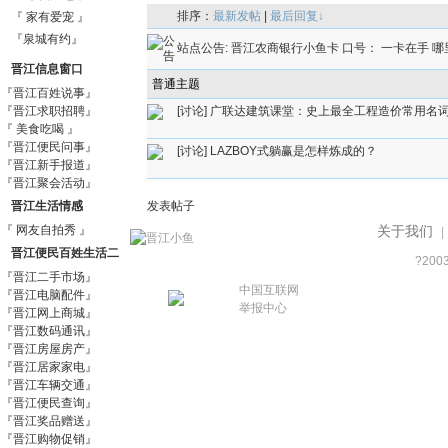
排序：
最新发帖
|
最后回复↓
『 家有爱宠 』
『泉城有约』
站点公告:
晋江农商银行小鱼卡 口号： 一卡在手 哪
晋江信息窗口
普通主题
『晋江百姓说事』
『晋江求职招聘』
[讨论]
广联达建筑课堂：史上最全工程造价常用名
『 美食吃喝 』
『晋江便民问事』
[讨论]
LAZBOY式躺赢是怎样炼成的？
『晋江新手报道』
『晋江聚会活动』
晋江生活情感
发表帖子
『 网友自拍秀 』
关于我们
|
晋江便民百姓生活二
?200
『晋江二手市场』
手信息市场
中国互联网
『晋江电脑配件』
举报中心
『晋江网上商城』
『晋江数码通讯』
『晋江房屋房产』
『晋江居家家电』
『晋江车辆交通』
『晋江便民查询』
『晋江奖品赠送』
『晋江购物促销』