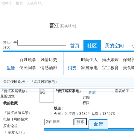
找帖子、推荐、人或商户...
晋江
[切换城市]
晋江小鱼
首页
社区
我的空间
社区
百姓说事
风情历史
时尚伊人
婚庆婚嫁
保健
便民问事
情感酒廊
家居家电
宝宝教育
美食
生活
消费
晋江便民论坛
>
『晋江居家家电』
『晋江家居装修』
『晋江居家家电』
发表帖子
收藏
最近浏览
订阅
权限
我的收藏
版主：
『晋江旅游风景』
今日：
0
主题：
34854
贴数：
134573
电脑IT网络技术
搜索
全 部
罗山论坛
『 车友天地 』
全部
精华
公告
注意
讨论
出售
求