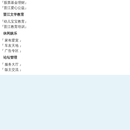
『股票基金理财』
『晋江爱心公益』
晋江文学教育
『幼儿宝宝教育』
『晋江教育培训』
休闲娱乐
『 家有爱宠 』
『 车友天地 』
『 广告专区 』
论坛管理
『 服务大厅 』
『 版主交流 』