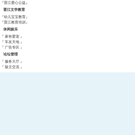
『晋江爱心公益』
晋江文学教育
『幼儿宝宝教育』
『晋江教育培训』
休闲娱乐
『 家有爱宠 』
『 车友天地 』
『 广告专区 』
论坛管理
『 服务大厅 』
『 版主交流 』