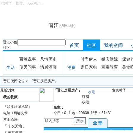
找帖子、推荐、人或商户...
晋江
[切换城市]
晋江小鱼
首页
社区
我的空间
社区
百姓说事
风情历史
时尚伊人
婚庆婚嫁
保健
便民问事
情感酒廊
家居家电
宝宝教育
美食
生活
消费
晋江便民论坛
>
『晋江房屋房产』
最近浏览
『晋江房屋房产』
发表帖子
收藏
订阅
我的收藏
权限
『晋江旅游风景』
版主：
今日：
0
主题：
29639
贴数：
51431
电脑IT网络技术
罗山论坛
搜索
全 部
『 车友天地 』
全部
精华
公告
注意
出租
讨论
出
『 家有爱宠 』