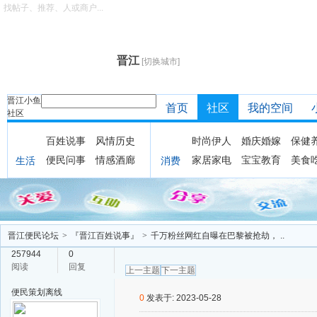
找帖子、推荐、人或商户...
晋江
[切换城市]
晋江小鱼
首页
社区
我的空间
社区
百姓说事
风情历史
时尚伊人
婚庆婚嫁
保健
便民问事
情感酒廊
家居家电
宝宝教育
美食
生活
消费
晋江便民论坛
>
『晋江百姓说事』
>
千万粉丝网红自曝在巴黎被抢劫， ..
257944
0
阅读
回复
上一主题
下一主题
便民策划
离线
0
发表于: 2023-05-28