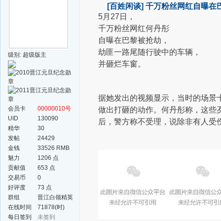
[百姓闲谈]
千万粉丝网红自曝在巴黎
5月27日，
千万粉丝网红何丹彤
自曝在巴黎被抢劫，
劫匪一路尾随行驶中的车辆，
级别: 超级版主
并砸烂车窗。
据她发出的视频显示，当时的场景
会员卡
00000010号
做出打砸的动作。何丹彤称，这些
UID
130090
后，警方称不受理，说除非有人受
精华
30
发帖
24429
金钱
33526 RMB
魅力
1206 点
贡献值
653 点
交易币
0
好评度
73 点
群组
晋江白领精英
群
在线时间
71878(时)
每日签到
未签到