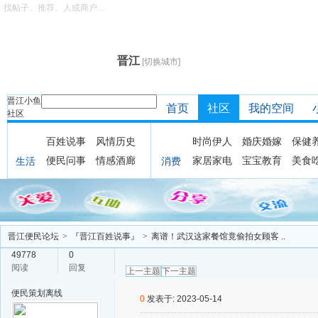
找帖子、推荐、人或商户...
晋江
[切换城市]
晋江小鱼
首页
社区
我的空间
社区
百姓说事
风情历史
时尚伊人
婚庆婚嫁
保健
便民问事
情感酒廊
家居家电
宝宝教育
美食
生活
消费
晋江便民论坛
>
『晋江百姓说事』
>
离谱！武汉这家餐馆竟偷拍女顾客 ..
49778
0
阅读
回复
上一主题
下一主题
便民策划
离线
0
发表于: 2023-05-14