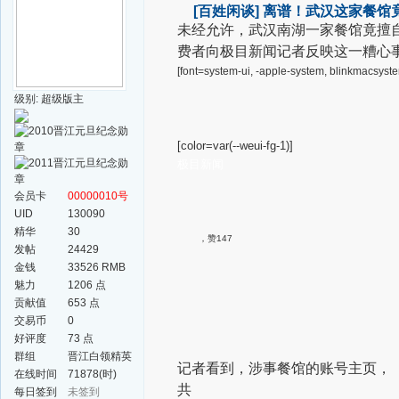
[百姓闲谈]
离谱！武汉这家餐馆
未经允许，
武汉南湖一家餐馆
竟擅
费者向极目新闻记者
反映这一糟心
[font=system-ui, -apple-system, blinkmacsyste
级别: 超级版主
[color=var(--weui-fg-1)]
极目新闻
会员卡
00000010号
UID
130090
精华
30
，赞147
发帖
24429
金钱
33526 RMB
魅力
1206 点
贡献值
653 点
交易币
0
好评度
73 点
群组
晋江白领精英
记者看到，涉事餐馆的账号主页，
群
在线时间
71878(时)
共
每日签到
未签到