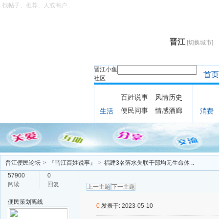
找帖子、推荐、人或商户...
晋江
[切换城市]
晋江小鱼
首页
社区
百姓说事
风情历史
便民问事
情感酒廊
生活
消费
晋江便民论坛
>
『晋江百姓说事』
>
福建3名落水失联干部均无生命体 ..
57900
0
阅读
回复
上一主题
下一主题
便民策划
离线
0
发表于: 2023-05-10