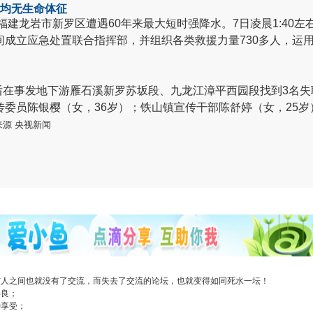
部均无生命体征
，福建龙岩市新罗区遭遇60年来最大短时强降水。
7日凌晨1:4
间成立应急处置联合指挥部，并组织各类救援力量730多人，运
先后在事发地下游雁石溪新罗苏坂段、九龙江漳平西园段找到3名
委员陈银樱（女，36岁）；铁山镇宣传干部陈舒婷（女，25岁
来源 央视新闻
与人之间也就没有了交流，而失去了交流的论坛，也就变得如同死水一坛！
善良；
种享受；