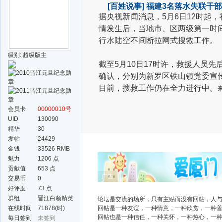
[百姓说事]
福建3名落水失联干
据央视新闻消息，5月6日12时起
情发生后，当地市、区两级第一时
行水陆空不间断拉网式搜救工作。
级别: 超级版主
截至5月10日17时许，救援人员
确认，分别为新罗区铁山镇党委宣传
目前，搜救工作仍在全力进行中。
会员卡
00000010号
UID
130090
精华
30
发帖
24429
金钱
33526 RMB
魅力
1206 点
贡献值
653 点
广告
交易币
0
好评度
73 点
群组
晋江白领精英
论坛是交流的场所，只有主贴而没有回帖，人
群
在线时间
71878(时)
回帖是一种友谊，一种情意，一种欣赏，一种
回帖也是一种信任，一种关怀，一种热心，一
每日签到
未签到