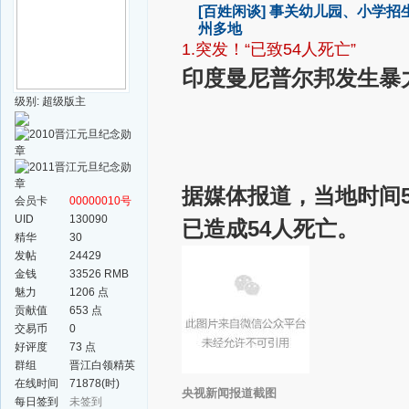
[百姓闲谈]
事关幼儿园、小学招
州多地
1.突发！“已致54人死亡”
印度曼尼普尔邦发生暴
级别: 超级版主
据媒体报道，当地时间
会员卡
00000010号
UID
130090
已造成54人死亡。
精华
30
发帖
24429
金钱
33526 RMB
魅力
1206 点
贡献值
653 点
交易币
0
好评度
73 点
群组
晋江白领精英
群
在线时间
71878(时)
央视新闻报道截图
每日签到
未签到