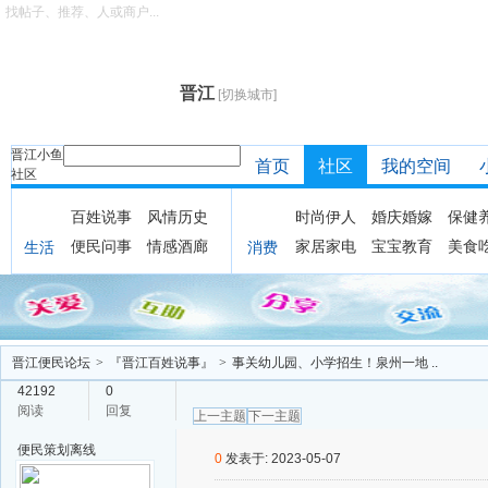
找帖子、推荐、人或商户...
晋江
[切换城市]
晋江小鱼
首页
社区
我的空间
社区
百姓说事
风情历史
时尚伊人
婚庆婚嫁
保健
便民问事
情感酒廊
家居家电
宝宝教育
美食
生活
消费
晋江便民论坛
>
『晋江百姓说事』
>
事关幼儿园、小学招生！泉州一地 ..
42192
0
阅读
回复
上一主题
下一主题
便民策划
离线
0
发表于: 2023-05-07