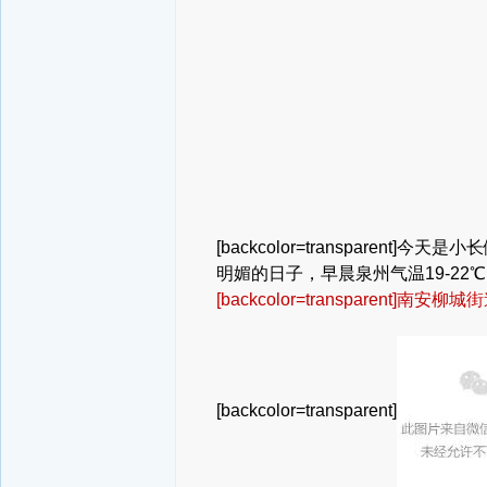
[backcolor=transpar
明媚的日子，早晨泉州气温19-22
[backcolor=transparent]南安柳
[backcolor=transparent]