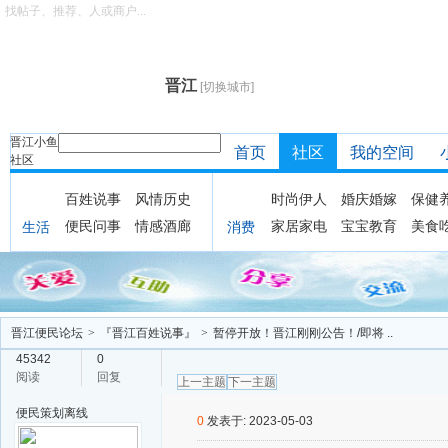
找帖子、推荐、人或商户...
晋江
[切换城市]
晋江小鱼
首页
社区
我的空间
社区
百姓说事
风情历史
时尚伊人
婚庆婚嫁
保健
便民问事
情感酒廊
家居家电
宝宝教育
美食
生活
消费
晋江便民论坛
>
『晋江百姓说事』
>
暂停开放！晋江刚刚公告！/即将 ..
45342
0
阅读
回复
上一主题
下一主题
便民策划
离线
0
发表于: 2023-05-03