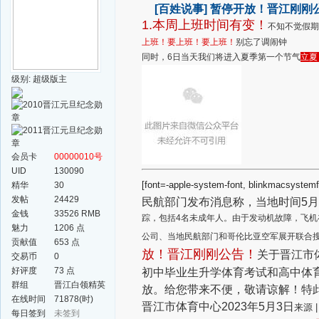
[百姓说事]
暂停开放！晋江刚刚
1.本周上班时间有变！
不知不觉假期
上班！要上班！要上班！
别忘了调闹钟
同时，6日当天我们将进入夏季第一个节气
立
级别: 超级版主
会员卡
00000010号
UID
130090
[font=-apple-system-font, blinkmacs
精华
30
发帖
24429
民航部门发布消息称，当地时间5
金钱
33526 RMB
踪，包括4名未成年人。由于发动机故障，飞机
魅力
1206 点
公司、当地民航部门和哥伦比亚空军展开联合
贡献值
653 点
放！晋江刚刚公告！
关于晋江市
交易币
0
好评度
73 点
初中毕业生升学体育考试和高中体育
群组
晋江白领精英
放。给您带来不便，敬请谅解！
特
群
在线时间
71878(时)
晋江市体育中心
2023年5月3日
来源 
每日签到
未签到