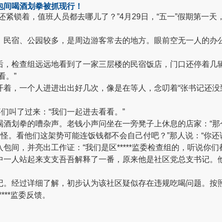
包间喝酒划拳被抓现行！
紧锁着，值班人员都去哪儿了？”4月29日，“五一”假期第一天，
，民宿、公园较多，是周边游客常去的地方。眼前空无一人的办公
。
后，检查组远远地看到了一家三层楼的民宿饭店，门口还停着几
看。”
着，一个人进进出出好几次，像是在等人，念叨着“张书记还没
事们叫了过来：“我们一起进去看看。”
酒划拳的嘈杂声。老钱小声问坐在一旁凳子上休息的店家：“那
难怪。看他们这架势可能连饭钱都不会自己付吧？”那人说：“你
包间，并亮出工作证：“我们是区*****监委检查组的，听说你
中一人站起来支支吾吾解释了一番，原来他是社区党总支书记。他
记。经过详细了解，初步认为该社区疑似存在违规吃喝问题。按
***监委反馈。