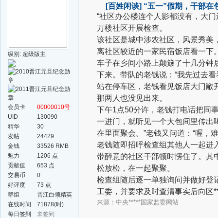
[百姓闲谈]
“五一”假期，干部在
“社区办公楼连个人影都没有，大门还
万楼社区开展检查。
该社区是城中涉农社区，风景秀美
离社区较近的一家民宿饭店看一下
级别: 超级版主
车子在乡间小路上颠簸了十几分钟
下来。带队的老钱说：“我先过去看
站在停车区，老钱看见饭店大门敞开
那两人也没见出来。
会员卡
00000010号
下午1点50分许，老钱打电话把同
UID
130090
一进门，就听见一个大包间里传出喝
精华
30
在里面聚会。”老钱又问道：“喔，
发帖
24429
老钱随即招呼检查组其他人一起进入
金钱
33526 RMB
魅力
1206 点
带醉意的社区干部顿时愣住了。其
贡献值
653 点
松放松，在一起聚聚。
交易币
0
检查组随后逐一单独询问并做好登
好评度
73 点
工委，并要求及时查清事实后向区**
群组
晋江白领精英
来源：
中央*****国家监委网站
群
在线时间
71878(时)
每日签到
未签到