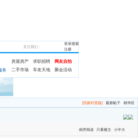
登录
搜索
关注我们：
注册
房屋房产
求职招聘
网友自拍
二手市场
车友天地
聚会活动
服务
[切换到宽版]
最新帖子
精华区
倒序阅读
只看楼主
小
中
大