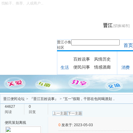
找帖子、推荐、人或商户...
晋江
[切换城市]
晋江小鱼
首页
社区
百姓说事
风情历史
便民问事
情感酒廊
生活
消费
晋江便民论坛
>
『晋江百姓说事』
>
“五一”假期，干部在包间喝酒划 ..
44627
0
阅读
回复
上一主题
下一主题
便民策划
离线
0
发表于: 2023-05-03