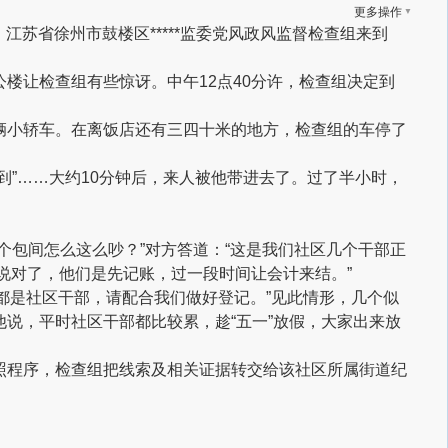
▼
更多操作
江苏省徐州市鼓楼区*****监委党风政风监督检查组来到
楼让检查组有些惊讶。中午12点40分许，检查组决定到
辆小轿车。在离饭店还有三四十米的地方，检查组的车停了
到”……大约10分钟后，来人被他带进去了。过了半小时，
个包间怎么这么吵？”对方答道：“这是我们社区几个干部正
还说对了，他们是先记账，过一段时间让会计来结。”
们都是社区干部，请配合我们做好登记。”见此情形，几个似
说，平时社区干部都比较累，趁“五一”放假，大家出来放
照程序，检查组把线索及相关证据转交给该社区所属街道纪