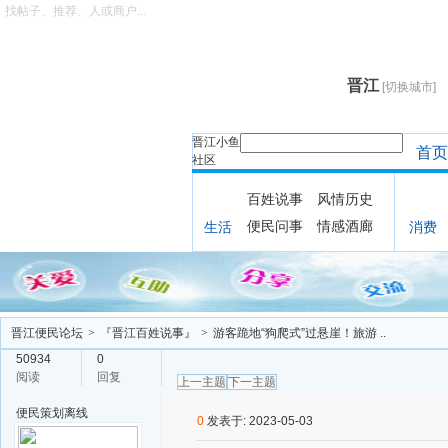
找帖子、推荐、人或商户...
晋江
[切换城市]
晋江小鱼
首页
社区
百姓说事
风情历史
便民问事
情感酒廊
生活
消费
晋江便民论坛
>
『晋江百姓说事』
>
游客跪地“狗爬式”过悬崖！旅游 ..
50934
0
阅读
回复
上一主题
下一主题
便民策划
离线
0
发表于: 2023-05-03