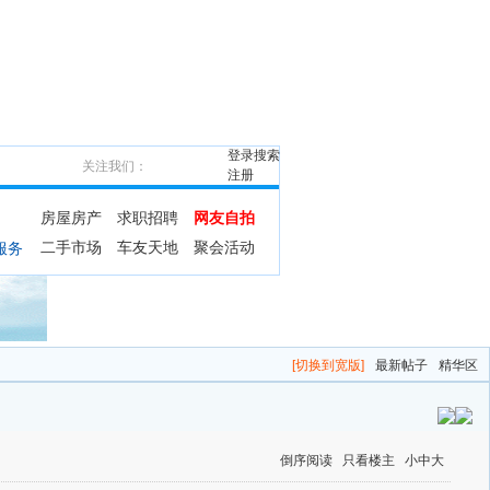
登录
搜索
关注我们：
注册
房屋房产
求职招聘
网友自拍
二手市场
车友天地
聚会活动
服务
[切换到宽版]
最新帖子
精华区
倒序阅读
只看楼主
小
中
大