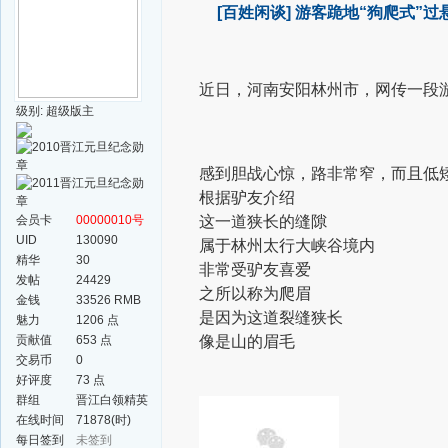
[百姓闲谈]
游客跪地“狗爬式”过
近日，河南安阳林州市，
网传一段
级别: 超级版主
感到胆战心惊，路非常窄，而且低
根据驴友介绍
会员卡
00000010号
这一道狭长的缝隙
UID
130090
属于林州太行大峡谷境内
精华
30
非常受驴友喜爱
发帖
24429
之所以称为爬眉
金钱
33526 RMB
是因为这道裂缝狭长
魅力
1206 点
贡献值
653 点
像是山的眉毛
交易币
0
好评度
73 点
群组
晋江白领精英
群
在线时间
71878(时)
每日签到
未签到