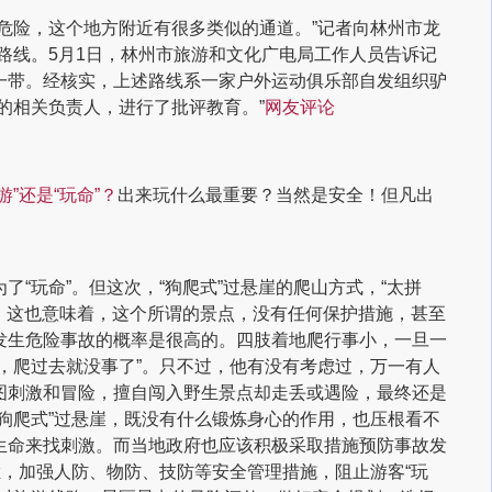
危险，这个地方附近有很多类似的通道。”
记者向林州市龙
路线。
5月1日，林州市旅游和文化广电局工作人员告诉记
一带。经核实，上述路线系一家户外运动俱乐部自发组织驴
的相关负责人，进行了批评教育。”
网友评论
游”还是“玩命”？
出来玩什么最重要？当然是安全！但凡出
了“玩命”。
但这次，“狗爬式”过悬崖的爬山方式，“太拼
”。这也意味着，这个所谓的景点，没有任何保护措施，甚至
发生危险事故的概率是很高的。
四肢着地爬行事小，一旦一
，爬过去就没事了”。只不过，他有没有考虑过，万一有人
图刺激和冒险，擅自闯入野生景点却走丢或遇险，最终还是
狗爬式”过悬崖，既没有什么锻炼身心的作用，也压根看不
生命来找刺激。
而当地政府也应该积极采取措施预防事故发
栏，加强人防、物防、技防等安全管理措施，阻止游客“玩