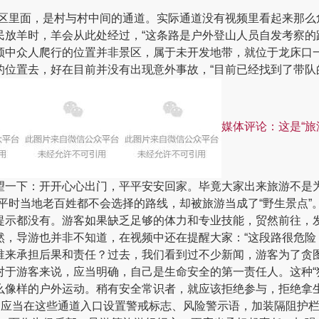
景区里面，是村与村中间的通道。实际通道没有视频里看起来那么
民放羊时，羊会从此处经过，“这条路是户外登山人员自发考察的
频中众人爬行的位置并非景区，属于未开发地带，就位于龙床口
的位置去，好在目前并没有出现意外事故，“目前已经找到了带队
媒体评论：
这是“旅
一下：开开心心出门，平平安安回家。毕竟大家出来旅游不是为
平时当地老百姓都不会选择的路线，却被旅游当成了“野生景点
提示都没有。游客如果缺乏足够的体力和专业技能，贸然前往，
然，导游也并非不知道，在视频中还在提醒大家：“这段路很危险
谁来承担后果和责任？
过去，我们看到过不少新闻，游客为了贪
对于游客来说，应当明确，自己是生命安全的第一责任人。这种“
么像样的户外运动。稍有安全常识者，就应该拒绝参与，拒绝拿
，应当在这些通道入口设置警戒标志、风险警示语，加装隔阻护