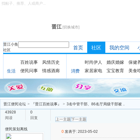
找帖子、推荐、人或商户...
晋江
[切换城市]
晋江小鱼
首页
社区
我的空间
社区
百姓说事
风情历史
时尚伊人
婚庆婚嫁
保健
便民问事
情感酒廊
家居家电
宝宝教育
美食
生活
消费
晋江便民论坛
>
『晋江百姓说事』
>
3名中管干部、86名厅局级干部被 ..
43928
0
阅读
回复
上一主题
下一主题
便民策划
离线
0
发表于: 2023-05-02