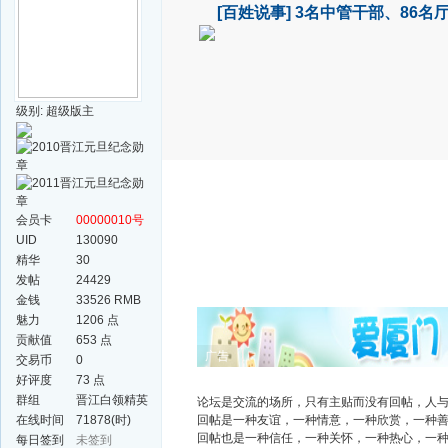
[百姓说事]
3名中管干部、86名
级别: 超级版主
会员卡
00000010号
UID
130090
精华
30
发帖
24429
金钱
33526 RMB
魅力
1206 点
贡献值
653 点
广告
交易币
0
好评度
73 点
群组
晋江白领精英
论坛是交流的场所，只有主贴而没有回帖，人
群
在线时间
71878(时)
回帖是一种友谊，一种情意，一种欣赏，一种
回帖也是一种信任，一种关怀，一种热心，一
每日签到
未签到