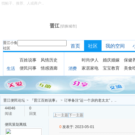
找帖子、推荐、人或商户...
晋江
[切换城市]
晋江小鱼
首页
社区
我的空间
社区
百姓说事
风情历史
时尚伊人
婚庆婚嫁
保健
便民问事
情感酒廊
家居家电
宝宝教育
美食
生活
消费
晋江便民论坛
>
『晋江百姓说事』
>
订单备注“运一个凉的老太太”， ..
44046
0
阅读
回复
上一主题
下一主题
便民策划
离线
0
发表于: 2023-05-01