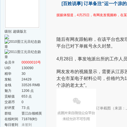
[百姓说事]
订单备注“运一个凉的
据媒体报道，4月25日，有网友发视频称，
在某
级别: 超级版主
随后有网友跟帖称，在该平台也发
平台已对下单账号永久封禁。
4月28日，事发地派出所的工作人
会员卡
00000010号
UID
130090
网友发布的视频显示，需要从江苏
精华
30
太仓市某电子材料公司，价格约为10
发帖
24429
个凉的老太太”。
金钱
33526 RMB
魅力
1206 点
贡献值
653 点
交易币
0
好评度
73 点
订单截图（来源：
群组
晋江白领精英
群
在线时间
71878(时)
每日签到
未签到