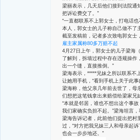
梁丽表示，几天后他们接到法院通知
把诉讼费交了。”
“一直都联系不上郭女士，打电话也
本人，郭女士的儿子称自己做不了
截至发稿前，记者多次致电郭女士
雇主家属称80多万赔不起
4月27日上午，郭女士的儿子梁海
了解到，拆墙过程中存在违规操作
出一个缝，直接推倒。”
梁海表示，*****兄妹之所以联
让她用手机，“看到手机上关于此事
梁海称，他父亲几年前去世了，母
们想把这笔钱拿出来赔偿给梁家兄
“本就是邻居，谁也不想出这个事故
我们家确实负担不起。”梁海坦言
梁海告诉记者，此前他们提出把村里
过，“对方把我兄妹三人和母亲起
也会一步步地还。”