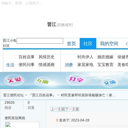
找帖子、推荐、人或商户...
晋江
[切换城市]
晋江小鱼
首页
社区
我的空间
社区
百姓说事
风情历史
时尚伊人
婚庆婚嫁
保健
便民问事
情感酒廊
家居家电
宝宝教育
美食
生活
消费
晋江便民论坛
>
『晋江百姓说事』
>
村民受雇帮邻居拆墙被砸身亡！家 ..
29026
0
阅读
回复
上一主题
下一主题
便民策划
离线
0
发表于: 2023-04-28