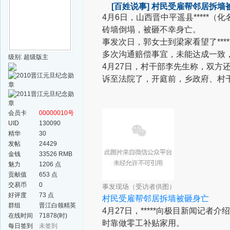
[百姓说事]
村民受雇帮邻居拆墙被
4月6日，山西晋中平遥县****
砖墙倒塌，被砸不幸身亡。
事发次日，郭女士到梁家看望了***
多次沟通赔偿事宜，未能达成一致
级别: 超级版主
4月27日，村干部李先生称，双方还
诉至法院了，开庭前，乡政府、村
会员卡
00000010号
UID
130090
精华
30
发帖
24429
金钱
33526 RMB
魅力
1206 点
贡献值
653 点
交易币
0
事发现场（受访者供图）
好评度
73 点
村民受雇帮邻居拆墙被砸身亡
群组
晋江白领精英
4月27日，*****向极目新闻记
群
在线时间
71878(时)
时靠做零工补贴家用。
每日签到
未签到