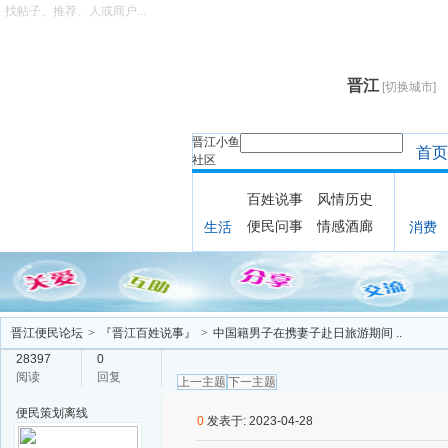
找帖子、推荐、人或商户...
晋江
[切换城市]
晋江小鱼
首页
社区
百姓说事
风情历史
便民问事
情感酒廊
生活
消费
晋江便民论坛
>
『晋江百姓说事』
>
中国籍男子在携妻子赴日旅游期间 ..
28397
0
阅读
回复
上一主题
下一主题
便民策划
离线
0
发表于: 2023-04-28