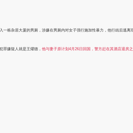
入一栋杂居大厦的男厕，涉嫌在男厕内对女子强行施加性暴力，他行
凶后逃离
犯罪嫌疑人就是王燿德，
他与妻子原计划4月26日回国，警方赶在其酒店退房