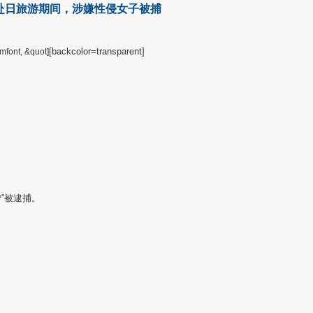
赴日旅游期间，涉嫌性侵女子被捕
[backcolor=transparent]
mfont, &quot]
*”被逮捕。