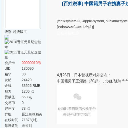
[百姓说事]
中国籍男子在携妻子
[font=system-ui, -apple-system, blinkmacsyste
[color=var(--weui-fg-1)]
级别: 超级版主
活在异国他乡
会员卡
00000010号
UID
130090
精华
30
4月26日，日本警视厅对外公布：
发帖
24429
中国籍男子王燿德（30岁），涉嫌“强制****
金钱
33526 RMB
魅力
1206 点
贡献值
653 点
交易币
0
好评度
73 点
群组
晋江白领精英
群
在线时间
71878(时)
每日签到
未签到