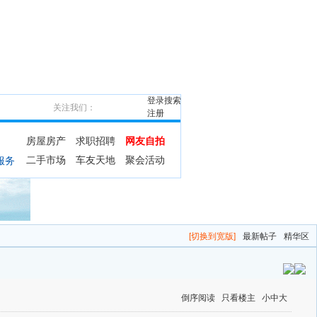
登录
搜索
关注我们：
注册
房屋房产
求职招聘
网友自拍
二手市场
车友天地
聚会活动
服务
[切换到宽版]
最新帖子
精华区
倒序阅读
只看楼主
小
中
大