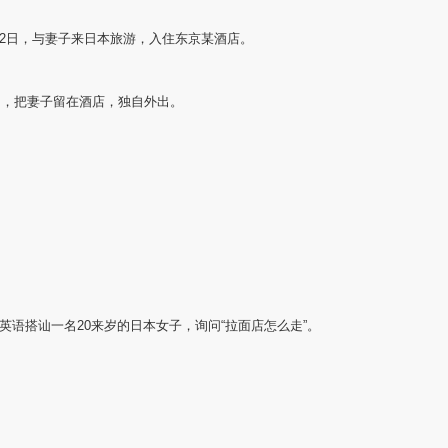
22日，与妻子来日本旅游，入住东京某酒店。
为由，把妻子留在酒店，独自外出。
英语搭讪一名20来岁的日本女子，询问“拉面店怎么走”。