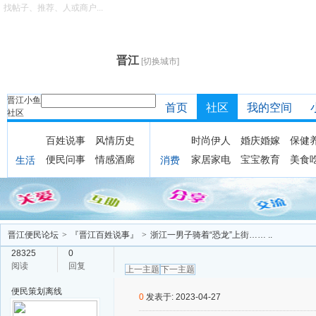
找帖子、推荐、人或商户...
晋江
[切换城市]
晋江小鱼
首页
社区
我的空间
社区
百姓说事
风情历史
时尚伊人
婚庆婚嫁
保健
便民问事
情感酒廊
家居家电
宝宝教育
美食
生活
消费
晋江便民论坛
>
『晋江百姓说事』
>
浙江一男子骑着“恐龙”上街…… ..
28325
0
阅读
回复
上一主题
下一主题
便民策划
离线
0
发表于: 2023-04-27