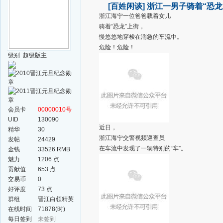
[百姓闲谈]
浙江一男子骑着“恐龙
浙江海宁一位爸爸载着女儿
骑着“恐龙”上街，
慢悠悠地穿梭在湍急的车流中。
危险！危险！
级别: 超级版主
会员卡
00000010号
UID
130090
近日，
精华
30
浙江海宁交警视频巡查员
发帖
24429
在车流中发现了一辆特别的“车”。
金钱
33526 RMB
魅力
1206 点
贡献值
653 点
交易币
0
好评度
73 点
群组
晋江白领精英
群
在线时间
71878(时)
每日签到
未签到