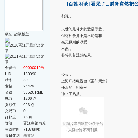
[百姓闲谈]
看呆了...财务竟然把
都说，
人世间最伟大的爱是母爱，
级别: 超级版主
但这种爱并不是不论是非、
毫无原则的溺爱，
不然，
将得到苦涩的结果。
会员卡
00000010号
UID
130090
今天，
精华
30
上海广播电视台《案件聚焦》
发帖
24429
播放的一则案例，
金钱
33526 RMB
冲上了热搜。
魅力
1206 点
贡献值
653 点
交易币
0
好评度
73 点
群组
晋江白领精英
群
在线时间
71878(时)
每日签到
未签到