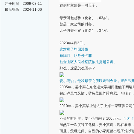
注册时间
2009-08-11
案例的主角是一对母子。
最后登录
2024-11-06
母亲叫包起骅（化名），63岁，
曾是一家公司的财务，
儿子叫姜小宾（化名），37岁。
2023年4月3日，
这对母子均因涉嫌
诈骗罪、职务侵占罪
被金山区人民检察院依法提起公诉。
那么，这是怎么回事？
姜小宾说，他和母亲之所以走到今天，跟自己
2005年，姜小宾在东北读大学期间接触了网
包起骅又气又恼，劈头盖脸阵阵痛骂。可临了
2010年，姜小宾毕业进入了上海一家证券公
不长的时间里，姜小宾输掉近100万元。
可为了
虽然又一次度过了危机，姜小宾说，现在看来
而且，父母之间、自己的小家庭都出现了难以