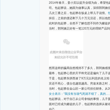
2014年春天，姜小宾以提升业绩为由，希望
司。包起骅说，她因为做事认真，深得郭阿姨
几次三番之后，包起骅在饭桌上帮儿子说情。
掉后，之前的债还剩下几十万元没还，所以他
此时的包起骅，全然不了解也想不到作为赌徒
当时，郭阿姨正好有一笔120万元的理财产品
然而这样的骗局自然维持不了多久，郭阿姨感
最终，包起骅心里的天平终究还是偏向了儿子
于是，包起骅东拼西凑了9万元以利息的名义给
宾还不死心，债台也越筑越高。穷途末路之时
当时，包起骅在金山区一家公司担任财务。从201
女士表示：“我没有当场气死就不错了，真的...…
包起骅说，对于自己从公司拿钱的事情，儿子
面对已经成为赌徒的儿子，包起骅的选择从被
自己。