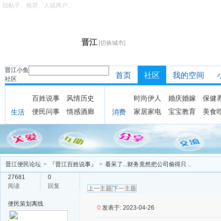
找帖子、推荐、人或商户...
晋江
[切换城市]
晋江小鱼
首页
社区
我的空间
社区
百姓说事
风情历史
时尚伊人
婚庆婚嫁
保健
便民问事
情感酒廊
家居家电
宝宝教育
美食
生活
消费
晋江便民论坛
>
『晋江百姓说事』
>
看呆了...财务竟然把公司偷得只 ..
27681
0
阅读
回复
上一主题
下一主题
便民策划
离线
0
发表于: 2023-04-26