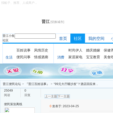
找帖子、推荐、人或商户...
晋江
[切换城市]
晋江小鱼
首页
社区
我的空间
社区
百姓说事
风情历史
时尚伊人
婚庆婚嫁
保健
便民问事
情感酒廊
家居家电
宝宝教育
美食
生活
消费
晋江便民论坛
>
『晋江百姓说事』
>
“99元大厅睡沙发”？酒店回应来 ..
25049
0
阅读
回复
上一主题
下一主题
便民策划
离线
0
发表于: 2023-04-25