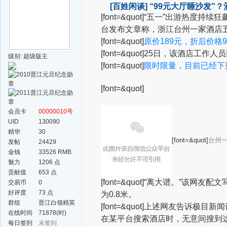
[百姓闲谈]
“99元大厅睡沙发”
[font=&quot]“五一”出游
台发布文章称，浙江台州一家酒店
[font=&quot]
原价189元，折后价格9
[font=&quot]25日，该酒
级别: 超级版主
[font=&quot]
限时限量，目前已经下
[font=&quot]
会员卡
00000010号
UID
130090
精华
30
[font=&quot]
台州一
发帖
24429
金钱
33526 RMB
魅力
1206 点
贡献值
653 点
[font=&quot]“离大谱。”该
交易币
0
好评度
73 点
为0.8米。
群组
晋江白领精英
[font=&quot]上述网友告诉
群
在线时间
71878(时)
在某平台搜索酒店时，无意间搜到这
每日签到
未签到