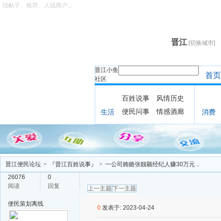
找帖子、推荐、人或商户...
晋江
[切换城市]
晋江小鱼
首页
社区
百姓说事
风情历史
便民问事
情感酒廊
生活
消费
晋江便民论坛
>
『晋江百姓说事』
>
一公司贿赂张靓颖经纪人赚30万元 ..
26076
0
阅读
回复
上一主题
下一主题
便民策划
离线
0
发表于: 2023-04-24