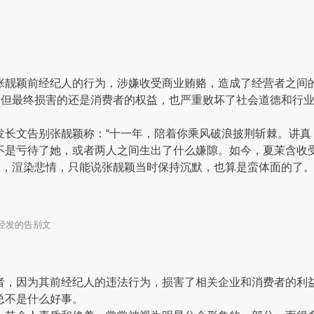
张靓颖前经纪人的行为，涉嫌收受商业贿赂，造成了经营者之间
弈，但最终损害的还是消费者的权益，也严重败坏了社会道德和行
发长文告别张靓颖称：“十一年，陪着你乘风破浪披荆斩棘。讲真
不是亏待了她，或者两人之间生出了什么嫌隙。如今，夏茉含收
奏，渲染悲情，只能说张靓颖当时保持沉默，也算是蛮体面的了
经发的告别文
者，因为其前经纪人的违法行为，损害了相关企业和消费者的利
总不是什么好事。