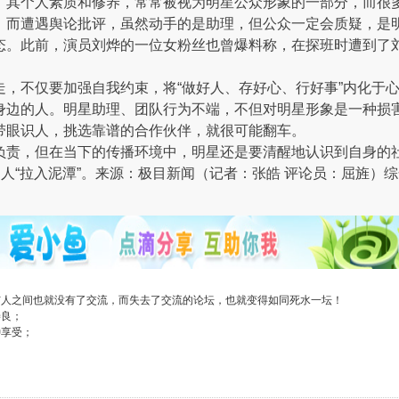
其个人素质和修养，常常被视为明星公众形象的一部分，而很多明星已
，而遭遇舆论批评，虽然动手的是助理，但公众一定会质疑，是
态。此前，演员刘烨的一位女粉丝也曾爆料称，在探班时遭到了
走，不仅要加强自我约束，将“做好人、存好心、行好事”内化于
身边的人。明星助理、团队行为不端，不但对明星形象是一种损
带眼识人，挑选靠谱的合作伙伴，就很可能翻车。
负责，但在当下的传播环境中，明星还是要清醒地认识到自身的
人“拉入泥潭”。
来源：极目新闻（
记者：张皓 评论员：屈旌）
综
与人之间也就没有了交流，而失去了交流的论坛，也就变得如同死水一坛！
善良；
种享受；