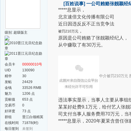
[百姓说事]
一公司贿赂张靓颖经纪
*****息显示，
北
京速倍文化传播有限公司
近日因违反
反不正当竞争法
，
被罚210万元
级别: 超级版主
原因是公司贿赂了张靓颖经纪人，
从中赚取了有30万元
。
会员卡
00000010号
UID
130090
中介被罚210万元
精华
30
发帖
24429
金钱
33526 RMB
魅力
1206 点
贡献值
653 点
违法事实显示，当事人主要从事组
交易币
0
某某好处费9.1万元，给付艺人张
好评度
73 点
司支付当事人服务费用70万元，当
群组
晋江白领精英
*****息显示，2020年夏茉含
群
在线时间
71878(时)
每日签到
未签到