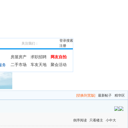
登录
搜索
关注我们：
注册
房屋房产
求职招聘
网友自拍
二手市场
车友天地
聚会活动
服务
[切换到宽版]
最新帖子
精华区
倒序阅读
只看楼主
小
中
大