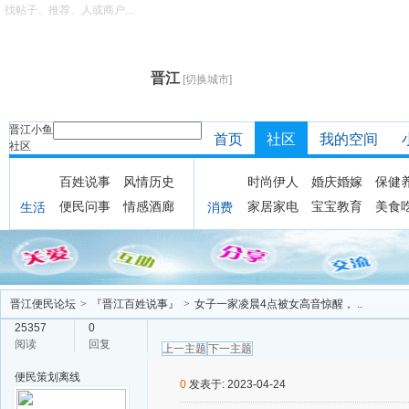
找帖子、推荐、人或商户...
晋江
[切换城市]
晋江小鱼
首页
社区
我的空间
社区
百姓说事
风情历史
时尚伊人
婚庆婚嫁
保健
便民问事
情感酒廊
家居家电
宝宝教育
美食
生活
消费
晋江便民论坛
>
『晋江百姓说事』
>
女子一家凌晨4点被女高音惊醒， ..
25357
0
阅读
回复
上一主题
下一主题
便民策划
离线
0
发表于: 2023-04-24