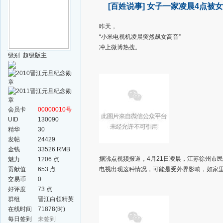
[百姓说事]
女子一家凌晨4点被
昨天，
“小米电视机凌晨突然飙女高音”
冲上微博热搜。
级别: 超级版主
会员卡
00000010号
UID
130090
精华
30
发帖
24429
金钱
33526 RMB
据沸点视频报道，4月21日凌晨，江苏徐州市
魅力
1206 点
贡献值
653 点
电视出现这种情况，可能是受外界影响，如家里的
交易币
0
好评度
73 点
群组
晋江白领精英
群
在线时间
71878(时)
每日签到
未签到