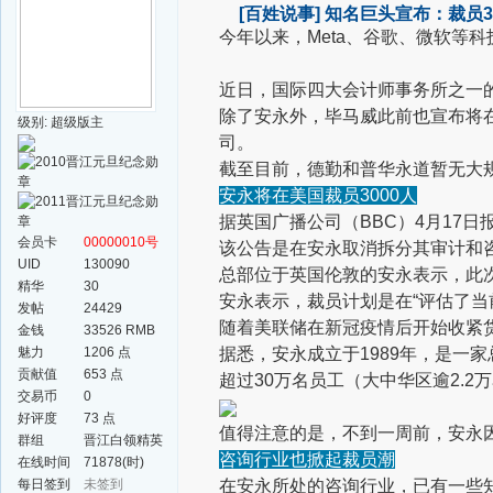
[百姓说事]
知名巨头宣布：裁员3
今年以来，Meta、谷歌、微软等
近日，国际四大会计师事务所之一的
除了安永外，毕马威此前也宣布将
级别: 超级版主
司。
截至目前，德勤和普华永道暂无大
安永将在美国裁员3000人
据英国广播公司（BBC）4月17日
会员卡
00000010号
该公告是在安永取消拆分其审计和
UID
130090
总部位于英国伦敦的安永表示，此次
精华
30
安永表示，裁员计划是在“评估了当
发帖
24429
随着美联储在新冠疫情后开始收紧
金钱
33526 RMB
魅力
1206 点
据悉，安永成立于1989年，是
贡献值
653 点
超过30万名员工（大中华区逾2.2
交易币
0
好评度
73 点
值得注意的是，不到一周前，安永
群组
晋江白领精英
咨询行业也掀起裁员潮
群
在线时间
71878(时)
每日签到
未签到
在安永所处的咨询行业，已有一些