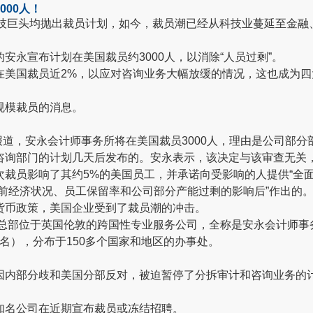
000人！
科技巨头均抛出裁员计划，如今，裁员潮已经从科技业蔓延至金融
安永宣布计划在美国裁员约3000人，以消除“人员过剩”。
在美国裁员近2%，以应对咨询业务大幅放缓的情况，这也成为
规模裁员的消息。
报道，安永会计师事务所将在美国裁员3000人，理由是公司部分部
咨询部门的计划几天后发布的。安永表示，该决定与该审查无关，
裁员影响了其约5%的美国员工，并承诺向受影响的人提供“全面
前经济状况、员工保留率和公司部分产能过剩的影响后”作出的
货币政策，美国企业受到了裁员潮的冲击。
一家总部位于英国伦敦的跨国性专业服务公司，全称是安永会计师
万名），分布于150多个国家和地区的办事处。
因内部分歧和美国分部反对，被迫暂停了分拆审计和咨询业务的
知名公司在近期宣布裁员或冻结招聘。