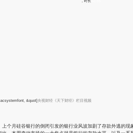
02:55
，时长
macsystemfont, &quot]
央视财经《天下财经》栏目视频
，上个月硅谷银行的倒闭引发的银行业风波加剧了存款外逃的现象