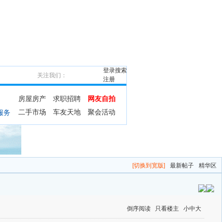
登录
搜索
关注我们：
注册
房屋房产
求职招聘
网友自拍
二手市场
车友天地
聚会活动
服务
[切换到宽版]
最新帖子
精华区
倒序阅读
只看楼主
小
中
大