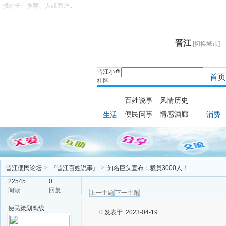
找帖子、推荐、人或商户...
晋江
[切换城市]
晋江小鱼
首页
社区
百姓说事
风情历史
便民问事
情感酒廊
生活
消费
晋江便民论坛
>
『晋江百姓说事』
>
知名巨头宣布：裁员3000人！
22545
0
阅读
回复
上一主题
下一主题
便民策划
离线
0
发表于: 2023-04-19