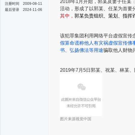
2018年1月开始，
郭某
及妻子
任某
（
注册时间
2009-08-11
活动，形成了以郭某、任某为首要
最后登录
2024-11-06
其中，
郭某负责组织、策划、指挥
该犯罪集团利用网络平台
虚假宣传
假算命谎称他人有灾祸
虚假宣传佛事
书、弘扬佛法等用途
骗取他人财物共计
2019年7月5日
郭某、祝某、林某、
图片来源视觉中国