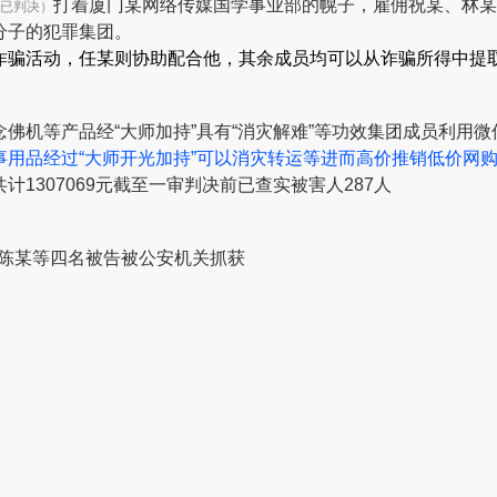
打着厦门某网络传媒国学事业部的幌子，雇佣
祝某、林某
已判决）
分子的犯罪集团。
诈骗活动，任某则协助配合他，其余成员均可以从诈骗所得中提取
念佛机等产品经“大师加持”
具有“消灾解难”等功效
集团成员利用微
用品经过“大师开光加持”
可以消灾转运等
进而高价推销低价网
1307069元
截至一审判决前
已查实被害人287人
陈某等
四名被告被公安机关抓获