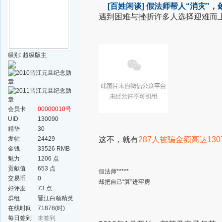
[百姓闲谈]
假法师帮人“消灾”，敛
遇到困难与挫折
许多人选择迎难而
级别: 超级版主
会员卡
00000010号
UID
130090
精华
30
发帖
24429
这不，就有
287人被骗
金额高达130
金钱
33526 RMB
魅力
1206 点
贡献值
653 点
假法师*****
交易币
0
却把自己“算”进牢房
好评度
73 点
群组
晋江白领精英
群
在线时间
71878(时)
每日签到
未签到