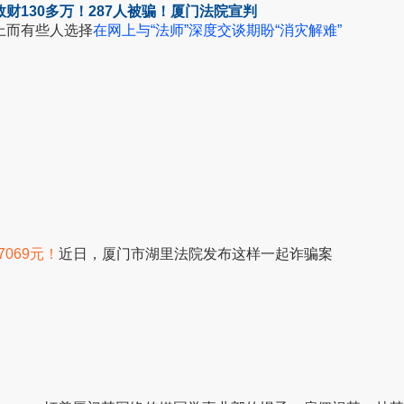
财130多万！287人被骗！厦门法院宣判
上
而有些人选择
在网上与“法师”深度交谈
期盼“消灾解难”
7069元！
近日，厦门市湖里法院
发布这样一起诈骗案