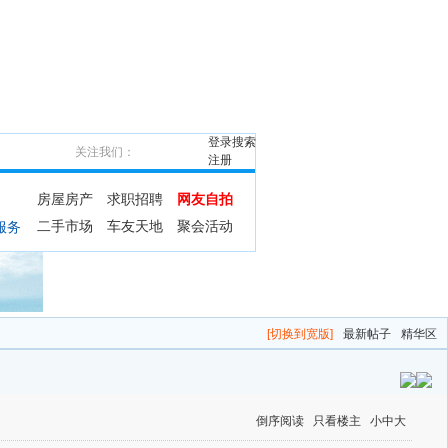
登录
搜索
关注我们：
注册
房屋房产
求职招聘
网友自拍
二手市场
车友天地
聚会活动
服务
[切换到宽版]
最新帖子
精华区
倒序阅读
只看楼主
小
中
大