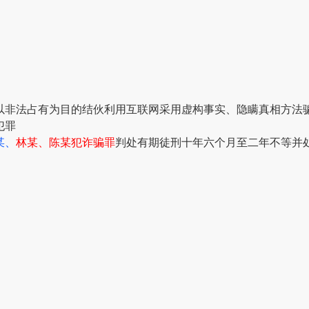
以非法占有为目的
结伙利用互联网采用虚构事实、
隐瞒真相方法
犯罪
某、
林某、陈某犯诈骗罪
判处有期徒刑十年六个月至二年不等
并