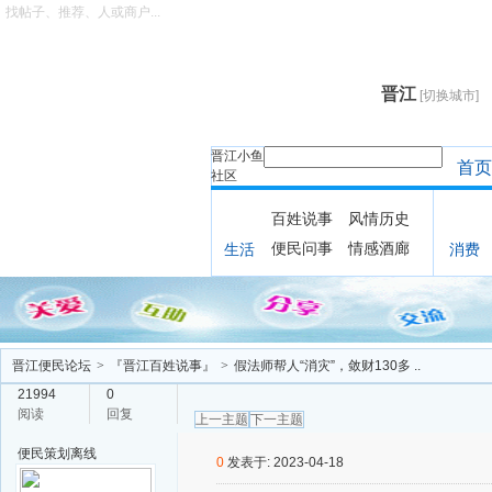
找帖子、推荐、人或商户...
晋江
[切换城市]
晋江小鱼
首页
社区
百姓说事
风情历史
便民问事
情感酒廊
生活
消费
晋江便民论坛
>
『晋江百姓说事』
>
假法师帮人“消灾”，敛财130多 ..
21994
0
阅读
回复
上一主题
下一主题
便民策划
离线
0
发表于: 2023-04-18