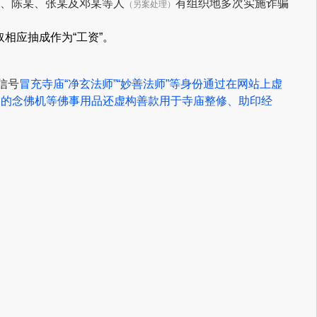
、陈某、
张某及邓某
等人
有组织地多次实施诈骗
（另案处理）
相应抽成作为“工资”。
信号
冒充寺庙“净玄法师”“妙善法师”等身份
通过在网站上虚
购的念佛机等佛事用品
还虚构善款用于寺庙整修、
助印经