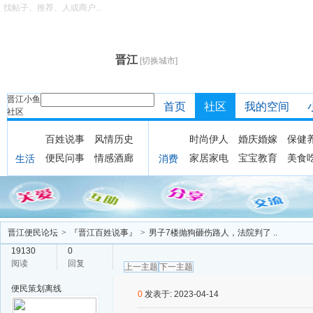
找帖子、推荐、人或商户...
晋江
[切换城市]
晋江小鱼
首页
社区
我的空间
社区
百姓说事
风情历史
时尚伊人
婚庆婚嫁
保健
便民问事
情感酒廊
家居家电
宝宝教育
美食
生活
消费
晋江便民论坛
>
『晋江百姓说事』
>
男子7楼抛狗砸伤路人，法院判了 ..
19130
0
阅读
回复
上一主题
下一主题
便民策划
离线
0
发表于: 2023-04-14