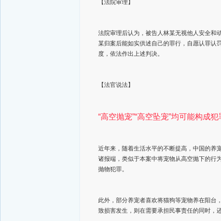
【法院审理】
法院审理后认为，被告人林某无视他人安全和
某归案后能如实供述自己的罪行，自愿认罪认
度，依法作出上述判决。
【法官说法】
“高空抛宠”“高空坠宠”均可能构成犯
近年来，随着生活水平的不断提高，中国的养
诸报端，类似于本案中将宠物从高空抛下的行
抛物犯罪。
此外，部分养宠者喜欢将猫狗等宠物养在阳台
致损害发生，则在需要承担民事责任的同时，还