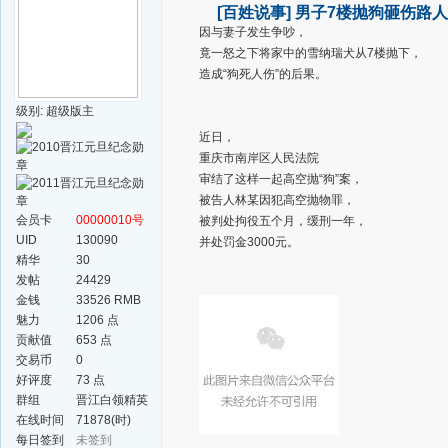
[百姓说事]
男子7楼抛狗砸伤路
因与妻子发生争吵，
竟一怒之下将家中的雪纳瑞犬从7楼抛下，
造成“狗死人伤”的后果。
级别: 超级版主
近日，
重庆市南岸区人民法院
审结了这样一起高空抛“狗”案，
被告人林某因犯高空抛物罪，
会员卡
00000010号
被判处拘役五个月，缓刑一年，
UID
130090
并处罚金3000元。
精华
30
发帖
24429
金钱
33526 RMB
魅力
1206 点
贡献值
653 点
交易币
0
好评度
73 点
群组
晋江白领精英
群
在线时间
71878(时)
每日签到
未签到