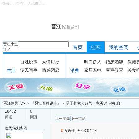
找帖子、推荐、人或商户...
晋江
[切换城市]
晋江小鱼
首页
社区
我的空间
社区
百姓说事
风情历史
时尚伊人
婚庆婚嫁
保健
便民问事
情感酒廊
家居家电
宝宝教育
美食
生活
消费
晋江便民论坛
>
『晋江百姓说事』
>
男子和家人赌气，竟买5把锁把自 ..
18432
0
阅读
回复
上一主题
下一主题
便民策划
离线
0
发表于: 2023-04-14