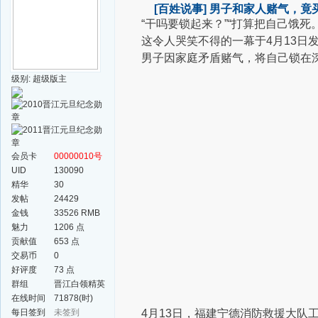
[百姓说事]
男子和家人赌气，竟
“干吗要锁起来？”
“打算把自己饿死。
这令人哭笑不得的一幕于
4月13
男子因家庭矛盾赌气，
将自己锁在
级别: 超级版主
会员卡
00000010号
UID
130090
精华
30
发帖
24429
金钱
33526 RMB
魅力
1206 点
贡献值
653 点
交易币
0
好评度
73 点
群组
晋江白领精英
群
在线时间
71878(时)
每日签到
未签到
4月13日，福建宁德消防救援大队