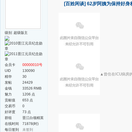
[百姓闲谈]
62岁阿姨为保持好身
级别: 超级版主
会员卡
00000010号
UID
130090
▲曾住在ICU病房
精华
30
发帖
24429
金钱
33526 RMB
魅力
1206 点
贡献值
653 点
交易币
0
好评度
73 点
群组
晋江白领精英
群
在线时间
71878(时)
每日签到
未签到