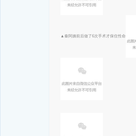
▲秦阿姨前后做了6次手术才保住性命