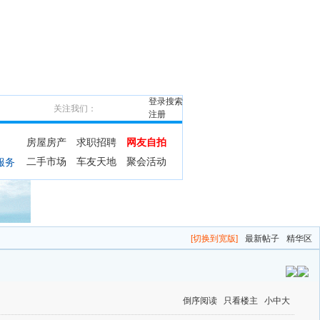
登录
搜索
关注我们：
注册
房屋房产
求职招聘
网友自拍
二手市场
车友天地
聚会活动
服务
[切换到宽版]
最新帖子
精华区
倒序阅读
只看楼主
小
中
大