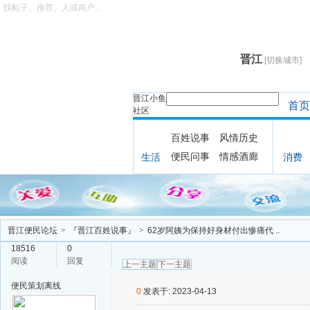
找帖子、推荐、人或商户...
晋江
[切换城市]
晋江小鱼
首页
社区
百姓说事
风情历史
便民问事
情感酒廊
生活
消费
晋江便民论坛
>
『晋江百姓说事』
>
62岁阿姨为保持好身材付出惨痛代 ..
18516
0
阅读
回复
上一主题
下一主题
便民策划
离线
0
发表于: 2023-04-13