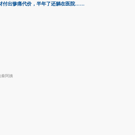
材付出惨痛代价，半年了还躺在医院……
的秦阿姨