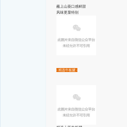
蘸上山葵口感鲜甜
风味更显特别
- 精选牛板腱 -