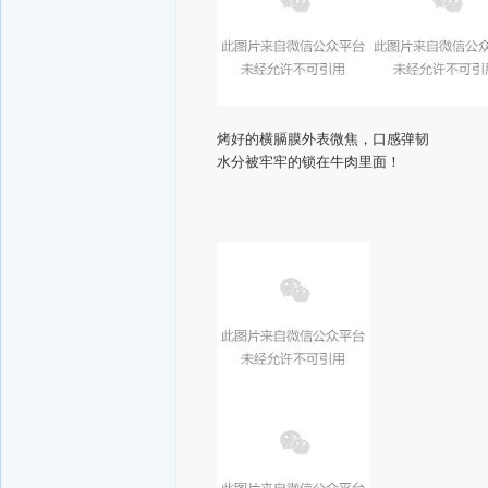
烤好的横膈膜外表微焦，口感弹韧
水分被牢牢的锁在牛肉里面！