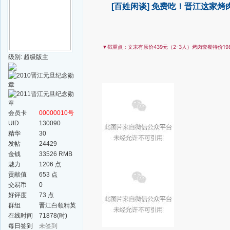
[百姓闲谈]
免费吃！晋江这家烤
有原价439元（2-3人）烤肉套餐特价1
​▼戳重点：文末
级别: 超级版主
会员卡
00000010号
UID
130090
精华
30
发帖
24429
金钱
33526 RMB
魅力
1206 点
贡献值
653 点
交易币
0
好评度
73 点
群组
晋江白领精英
群
在线时间
71878(时)
每日签到
未签到