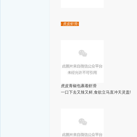
- 虎皮虾滑-
虎皮青椒包裹着虾滑
一口下去又辣又鲜,食欲立马直冲天灵盖!