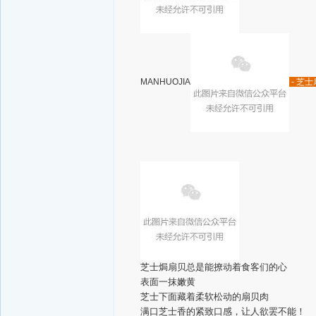
MANHUOJIA
- 芝士
芝士焗扇贝总是能撩动着食客们的心
表面一抹嫩黄
芝士下面藏着柔软松动的扇贝肉
满口芝士香的紧致口感，让人欲罢不能！