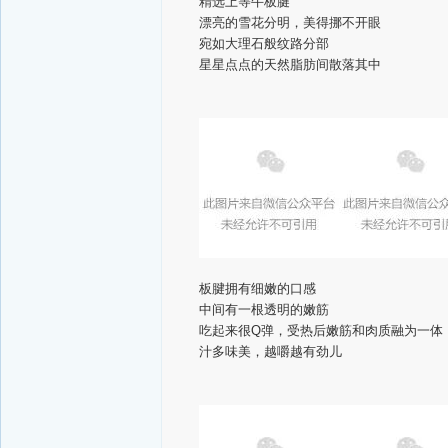
精选上等牛板腱
漂亮的雪花分明，美得挪不开眼
宛如大理石般纹路分部
星星点点的天然脂肪间散落其中
板腱拥有细嫩的口感
中间有一根透明的嫩筋
吃起来很Q弹，受热后嫩筋和肉质融为一体
汁多味美，越嚼越有劲儿