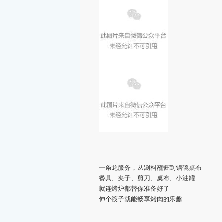
一条龙服务，从涮料蘸酱到锅碗桌布
餐具、夹子、剪刀、桌布、小油罐
就连烤炉都替你准备好了
伸个筷子就能畅享烤肉的乐趣