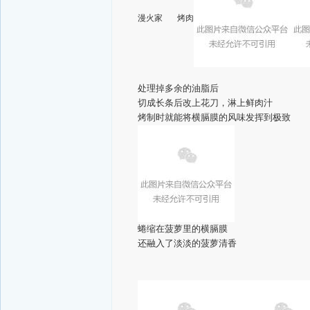
漫火家 烤肉
处理掉多余的油脂后
切成长条后改上花刀，淋上鲜肉汁
烤制时就能将横膈膜的风味发挥到极致
蜷缩在菠萝里的横膈膜
还融入了淡淡的菠萝清香