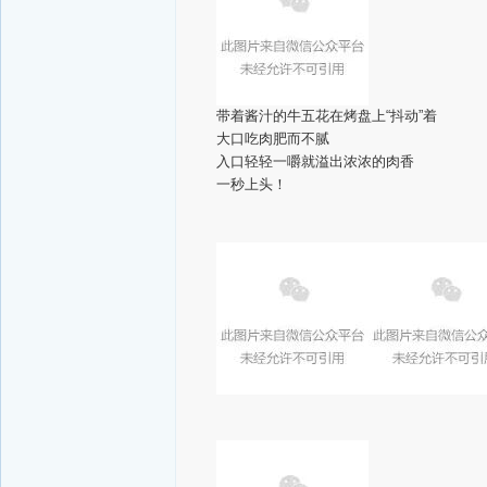
带着酱汁的牛五花在烤盘上“抖动”着
大口吃肉肥而不腻
入口轻轻一嚼就溢出浓浓的肉香
一秒上头！