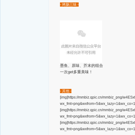
- 烤肠三味 -
墨鱼、原味、芥末的组合
一次get多重美味！
- 其他 -
[img]https://mmbiz.qpic.cn/mmbiz_png
wx_fmt=png&wxfrom=5&wx_lazy=1&wx_co=1[
[img]https://mmbiz.qpic.cn/mmbiz_png
wx_fmt=png&wxfrom=5&wx_lazy=1&wx_co=1[
[img]https://mmbiz.qpic.cn/mmbiz_png/
wx_fmt=png&wxfrom=5&wx_lazy=1&wx_co=1[