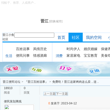
找帖子、推荐、人或商户...
晋江
[切换城市]
晋江小鱼
首页
社区
我的空间
社区
百姓说事
风情历史
时尚伊人
婚庆婚嫁
保健
便民问事
情感酒廊
家居家电
宝宝教育
美食
生活
消费
晋江便民论坛
>
『晋江百姓说事』
>
免费吃！晋江这家烤肉这么卖，连 ..
18910
0
阅读
回复
上一主题
下一主题
便民策划
离线
0
发表于: 2023-04-12