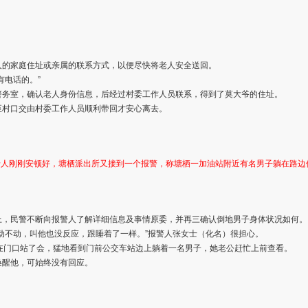
人的家庭住址或亲属的联系方式，以便尽快将老人安全送回。
有电话的。”
警务室，确认老人身份信息，后经过村委工作人员联系，得到了莫大爷的住址。
至村口交由村委工作人员顺利带回才安心离去。
老人刚刚安顿好，塘栖派出所又接到一个报警，称塘栖一加油站附近有名男子躺在路边
上，民警不断向报警人了解详细信息及事情原委，并再三确认倒地男子身体状况如何。
动不动，叫他也没反应，跟睡着了一样。”报警人张女士（化名）很担心。
在门口站了会，猛地看到门前公交车站边上躺着一名男子，她老公赶忙上前查看。
唤醒他，可始终没有回应。