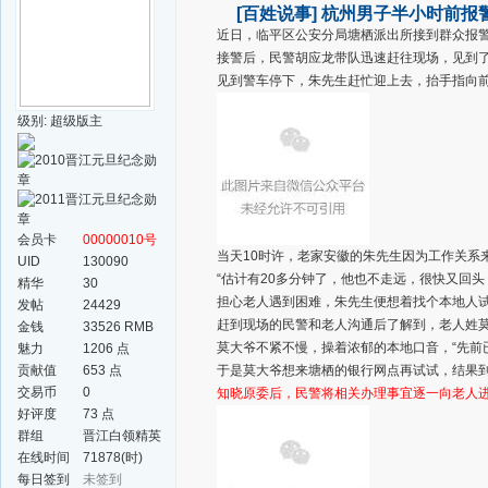
[百姓说事]
杭州男子半小时前报
近日，临平区公安分局塘栖派出所接到群众报
接警后，民警胡应龙带队迅速赶往现场，见到
见到警车停下，朱先生赶忙迎上去，抬手指向前
级别: 超级版主
会员卡
00000010号
当天10时许，老家安徽的朱先生因为工作关系
UID
130090
“估计有20多分钟了，他也不走远，很快又回
精华
30
担心老人遇到困难，朱先生便想着找个本地人
发帖
24429
赶到现场的民警和老人沟通后了解到，老人姓莫
金钱
33526 RMB
莫大爷不紧不慢，操着浓郁的本地口音，“先前
魅力
1206 点
贡献值
653 点
于是莫大爷想来塘栖的银行网点再试试，结果
交易币
0
知晓原委后，民警将相关办理事宜逐一向老人
好评度
73 点
群组
晋江白领精英
群
在线时间
71878(时)
每日签到
未签到