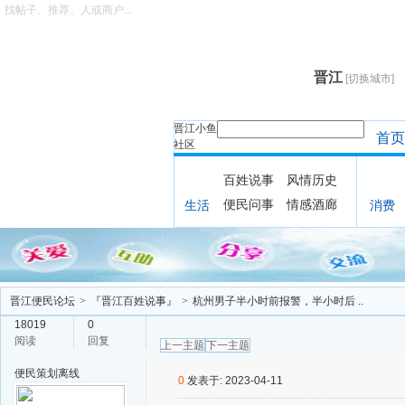
找帖子、推荐、人或商户...
晋江
[切换城市]
晋江小鱼
首页
社区
百姓说事
风情历史
便民问事
情感酒廊
生活
消费
晋江便民论坛
>
『晋江百姓说事』
>
杭州男子半小时前报警，半小时后 ..
18019
0
阅读
回复
上一主题
下一主题
便民策划
离线
0
发表于: 2023-04-11