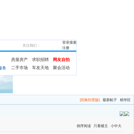
登录
搜索
关注我们：
注册
房屋房产
求职招聘
网友自拍
二手市场
车友天地
聚会活动
服务
[切换到宽版]
最新帖子
精华区
倒序阅读
只看楼主
小
中
大