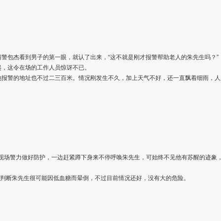
警包杰看到男子的第一眼，就认了出来，“这不就是刚才报警帮助老人的朱先生吗？”
起，这令在场的工作人员惊讶不已。
他报警的地址也不过二三百米。情况刚发生不久，加上天气不好，还一直飘着细雨，人
排着现场警力做好防护，一边赶紧蹲下身来不停呼唤朱先生，可始终不见他有苏醒的迹象
。
，判断朱先生很可能因低血糖而晕倒，不过目前情况还好，没有大的危险。