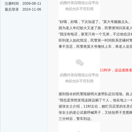
注册时间
2009-08-11
最后登录
2024-11-06
“好哦，好哦，下次知道了。”莫大爷频频点头。
因为老人年纪较大又迷了路，民警便询问其老
“我没有电话，家里只有一个兄弟，不过他也没
听到老人如此情况，民警第一时间联系宏磻村
事不宜迟，民警将莫大爷搀扶上车，将老人送
11时许，这边迷路
接到指令的民警陆丽明火速带队赶往现场。路
“我也是突然发现这路边躺了个人，他在地上一
据张女士介绍，11时左右，她忙完店里的生意
张女士的老公试着呼喊男子，又轻拍男子意图
三分钟后，警车到达。