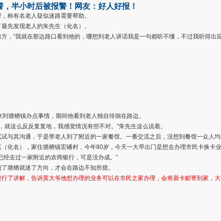
警，半小时后被报警！网友：好人好报！
警，称有名老人疑似迷路需要帮助。
了最先发现老人的朱先生（化名）。
方，“我就在那边路口看到他的，哪想到老人讲话我是一句都听不懂，不过我听得出应
来到塘栖镇办点事情，期间他看到老人独自徘徊在路边。
头，就这么反反复复地，我感觉情况有些不对。”朱先生这么说着。
试试与其沟通，于是带老人到了附近的一家餐馆。一番交流之后，没想到餐馆一众人均
（化名），家住塘栖镇宏磻村，今年80岁，今天一大早出门是想去办理市民卡换卡
已经去过一家附近的农商银行，可是没办成。”
到了塘栖就迷了方向，才会在路边不知所措。
进行了讲解，告诉莫大爷他想办理的业务可以在市民之家办理，会将新卡邮寄到家，大