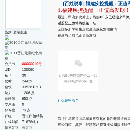
[百姓说事]
福建疾控提醒：正值高
1.福建疾控提醒：正值高发期！
最近，甲流多次冲上了热搜
#广东已经迎来甲流
话题登上微博热搜第一名
全国多所学校接连发生流感聚集性疫情
级别: 超级版主
福建省当前也正值高发期
会员卡
00000010号
UID
130090
精华
30
发帖
24429
金钱
33526 RMB
魅力
1206 点
贡献值
653 点
什么是甲流？
交易币
0
好评度
73 点
群组
晋江白领精英
流行性感冒是由流感病毒引起的急性呼吸道传染
群
在线时间
71878(时)
可经口腔、鼻腔、眼睛等粘膜直接或间接接触
每日签到
未签到