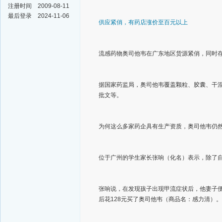
注册时间
2009-08-11
最后登录
2024-11-06
供应紧俏，有药店涨价至百元以上
流感药物奥司他韦在广东地区货源紧俏，同时
据国家药监局，奥司他韦覆盖颗粒、胶囊、干
批文等。
为何这么多家药企具有生产资质，奥司他韦仍
位于广州的学生家长张响（化名）表示，除了自
张响说，在发现孩子出现甲流症状后，他妻子
后花128元买了奥司他韦（商品名：感力清）。