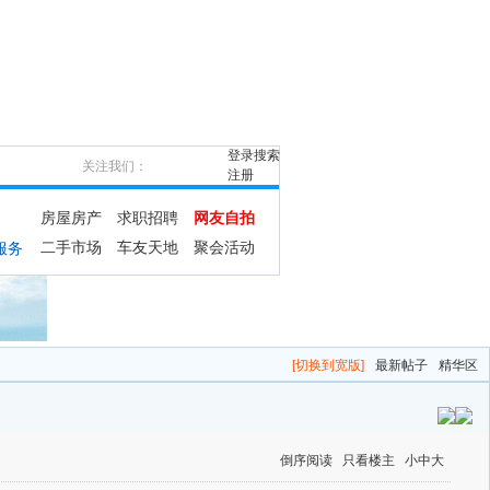
登录
搜索
关注我们：
注册
房屋房产
求职招聘
网友自拍
二手市场
车友天地
聚会活动
服务
[切换到宽版]
最新帖子
精华区
倒序阅读
只看楼主
小
中
大