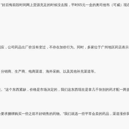
“好后悔前段时间网上货源充足的时候没去囤，平时65元一盒的奥司他韦（可威）现在
回应，公司药品出厂价没有变过，不存在加价行为。同时，多家位于广州地区药店表示
、分销商、生产商、电商渠道、海外采购、以及其他补充渠道等。
。“这个东西紧缺，价格是市场决定的，我们这东西现在是拿几千块别的药才配一两盒
要求捆绑购买一些之前不好销售的药物。“我们就选一些平常会卖的药品，渠道涨价