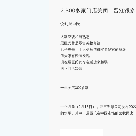
2.300多家门店关闭！晋江很
说到屈臣氏
大家应该相当熟悉
屈臣氏曾是零售美妆鼻祖
几乎在每一个大型商超都能看到它的身影
但大家有没有发现
现在屈臣氏的存在感越来越弱
线下门店冷清......
一年关店300多家
一个月前（3月16日），屈臣氏母公司发布2022
的水平。其中，屈臣氏在中国市场的营收同比下滑23