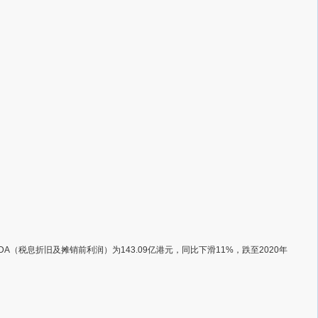
DA（税息折旧及摊销前利润）为143.09亿港元，同比下滑11%，跌至2020年