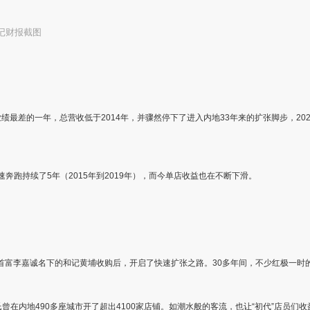
记
财报截图
绩最差的一年，总营收低于2014年，并骤然停下了进入内地33年来的扩张脚步，2022
速奔跑持续了5年（2015年到2019年），而今单店收益也在不断下滑。
被华人首富李嘉诚名下的和记黄埔收购后，开启了快速扩张之路。30多年间，不少红极一
曾在内地490多座城市开了超出4100家店铺。如潮水般的客流，也让“初代”店员们