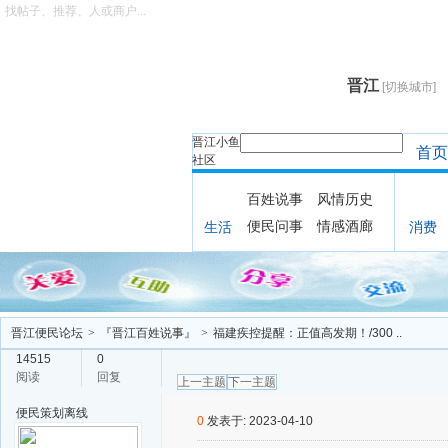
找帖子、推荐、人或商户...
晋江
[切换城市]
晋江小鱼
首页
社区
百姓说事
风情历史
便民问事
情感酒廊
生活
消费
晋江便民论坛
>
『晋江百姓说事』
>
福建疾控提醒：正值高发期！/300 ..
14515
0
阅读
回复
上一主题
下一主题
便民策划
离线
0
发表于: 2023-04-10