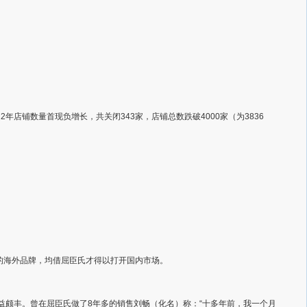
年店铺数量首现负增长，共关闭343家，店铺总数跌破4000家（为3836
时的海外品牌，均借屈臣氏才得以打开国内市场。
收益颇丰。曾在屈臣氏做了8年多的销售刘畅（化名）称：“十多年前，我一个月