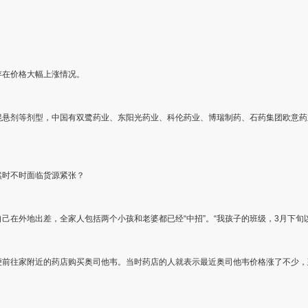
存在价格大幅上涨情况。
混悬剂等剂型，中国有双鹭药业、东阳光药业、科伦药业、博瑞制药、石药集团欧意药
然时不时面临货源紧张？
己在外地出差，全家人包括两个小孩和老婆都已经“中招”。“我孩子的班级，3月下旬
便前往家附近的药店购买奥司他韦。当时药店的人就表示最近奥司他韦价格涨了不少，