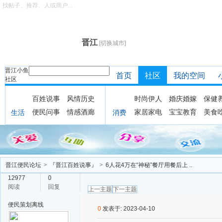
找帖子、推荐、人或商户...
晋江
[切换城市]
晋江小鱼
首页
社区
我的空间
社区
百姓说事
风情历史
时尚伊人
婚庆婚嫁
保健
便民问事
情感酒廊
家居家电
宝宝教育
美食
生活
消费
晋江便民论坛
>
『晋江百姓说事』
>
6人花4万在“神秘”餐厅用餐后上 ..
12977
0
阅读
回复
上一主题
下一主题
便民策划
离线
0
发表于: 2023-04-10