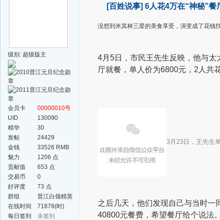
[百姓说事]
6人花4万在“神秘”
没想到米其林三星的美食享受，演变成了花钱
级别: 超级版主
4月5日，市民王先生反映，他与太太2人于3
厅就餐，单人价为6800元，2人共花
会员卡
00000010号
UID
130090
精华
30
发帖
24429
3月23日，王先生
金钱
33526 RMB
魅力
1206 点
贡献值
653 点
交易币
0
好评度
73 点
群组
晋江白领精英
之后几天，他们发现自己与当时一同
群
在线时间
71878(时)
40800元餐费，希望餐厅给个说法。
每日签到
未签到