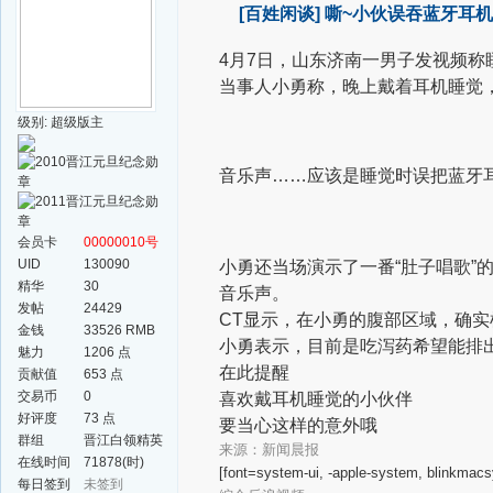
[百姓闲谈]
嘶~小伙误吞蓝牙耳机
4月7日，山东济南一男子发视频
当事人小勇称，晚上戴着耳机睡觉
级别: 超级版主
音乐声……应该是睡觉时误把蓝牙
会员卡
00000010号
UID
130090
小勇还当场演示了一番“肚子唱歌”
精华
30
音乐声。
发帖
24429
CT显示，在小勇的腹部区域，确
金钱
33526 RMB
小勇表示，目前是吃泻药希望能排
魅力
1206 点
在此提醒
贡献值
653 点
交易币
0
喜欢戴耳机睡觉的小伙伴
好评度
73 点
要当心这样的意外哦
群组
晋江白领精英
来源：新闻晨报
群
在线时间
71878(时)
[font=system-ui, -apple-system, blinkmacs
每日签到
未签到