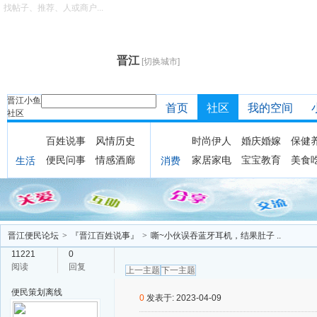
找帖子、推荐、人或商户...
晋江
[切换城市]
晋江小鱼
首页
社区
我的空间
社区
百姓说事
风情历史
时尚伊人
婚庆婚嫁
保健
便民问事
情感酒廊
家居家电
宝宝教育
美食
生活
消费
晋江便民论坛
>
『晋江百姓说事』
>
嘶~小伙误吞蓝牙耳机，结果肚子 ..
11221
0
阅读
回复
上一主题
下一主题
便民策划
离线
0
发表于: 2023-04-09